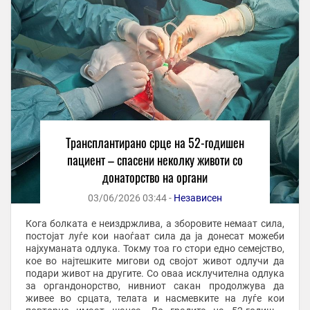
Трансплантирано срце на 52-годишен
пациент – спасени неколку животи со
донаторство на органи
03/06/2026 03:44 -
Независен
Кога болката е неиздржлива, а зборовите немаат сила,
постојат луѓе кои наоѓаат сила да ја донесат можеби
најхуманата одлука. Токму тоа го стори едно семејство,
кое во најтешките мигови од својот живот одлучи да
подари живот на другите. Со оваа исклучителна одлука
за органдонорство, нивниот сакан продолжува да
живее во срцата, телата и насмевките на луѓе кои