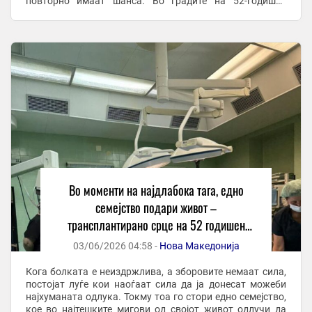
повторно имаат шанса. Во градите на 52-годишен
пациент, кој од 2021 година со ...
Во моменти на најдлабока тага, едно
семејство подари живот –
трансплантирано срце на 52 годишен
пациент од починат донор дали е добар
03/06/2026 04:58 -
Нова Македонија
насловот
Кога болката е неиздржлива, а зборовите немаат сила,
постојат луѓе кои наоѓаат сила да ја донесат можеби
најхуманата одлука. Токму тоа го стори едно семејство,
кое во најтешките мигови од својот живот одлучи да