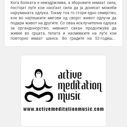
Кога болката е неиздржлива, а зборовите немаат сила,
постојат луѓе кои наоѓаат сила да ја донесат можеби
најхуманата одлука. Токму тоа го стори едно семејство,
кое во најтешките мигови од својот живот одлучи да
подари живот на другите. Со оваа исклучителна одлука
за органдонорство, нивниот сакан продолжува да
живее во срцата, телата и насмевките на луѓе кои
повторно имаат шанса. Во градите на 52-годишен
пациент, кој од 2021 година со ...