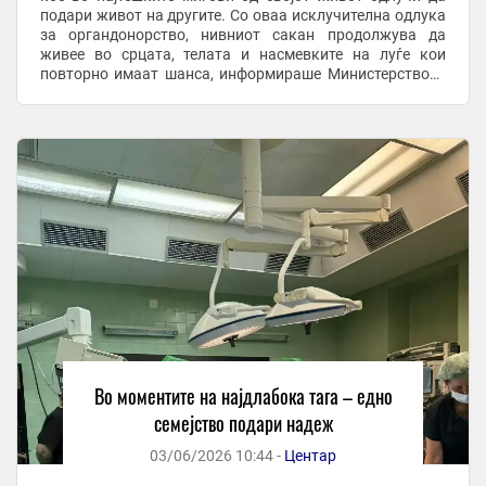
подари живот на другите. Со оваа исклучителна одлука
за органдонорство, нивниот сакан продолжува да
живее во срцата, телата и насмевките на луѓе кои
повторно имаат шанса, информираше Министерството
за здравство, по успешната операција ...
Во моментите на најдлабока тага – едно
семејство подари надеж
03/06/2026 10:44 -
Центар