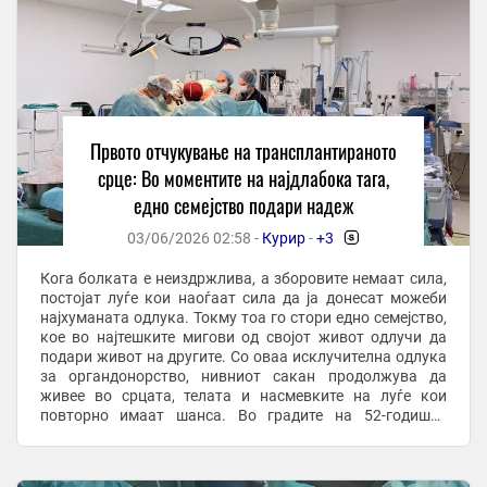
Првото отчукување на трансплантираното
срце: Во моментите на најдлабока тага,
едно семејство подари надеж
03/06/2026 02:58 -
Курир
-
+3
-
Кога болката е неиздржлива, а зборовите немаат сила,
постојат луѓе кои наоѓаат сила да ја донесат можеби
најхуманата одлука. Токму тоа го стори едно семејство,
кое во најтешките мигови од својот живот одлучи да
подари живот на другите. Со оваа исклучителна одлука
за органдонорство, нивниот сакан продолжува да
живее во срцата, телата и насмевките на луѓе кои
повторно имаат шанса. Во градите на 52-годишен
пациент, кој од 2021 година со ...