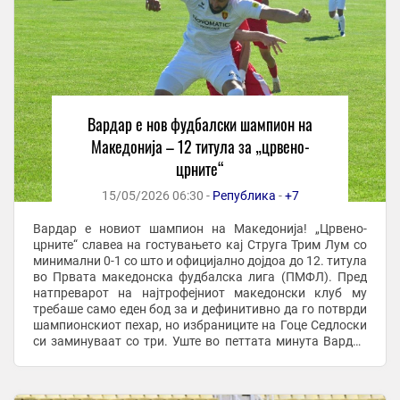
Вардар е нов фудбалски шампион на
Македонија – 12 титула за „црвено-
црните“
15/05/2026 06:30 -
Република
-
+7
Вардар е новиот шампион на Македонија! „Црвено-
црните“ славеа на гостувањето кај Струга Трим Лум со
минимални 0-1 со што и официјално дојдоа до 12. титула
во Првата македонска фудбалска лига (ПМФЛ). Пред
натпреварот на најтрофејниот македонски клуб му
требаше само еден бод за и дефинитивно да го потврди
шампионскиот пехар, но избраниците на Гоце Седлоски
си заминуваат со три. Уште во петтата минута Вардар
дојде до посакуваното водство. ...