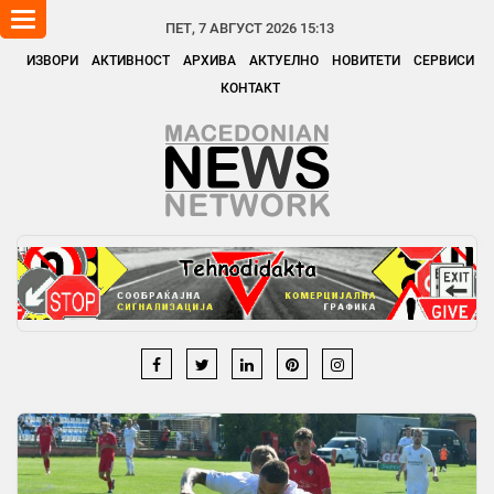
Toggle
ПЕТ, 7 АВГУСТ 2026 15:13
navigation
ИЗВОРИ
АКТИВНОСТ
АРХИВА
АКТУЕЛНО
НОВИТЕТИ
СЕРВИСИ
КОНТАКТ