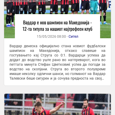
Вардар е нов шампион на Македонија -
12-та титула за нашиот најтрофеен клуб
15/05/2026 08:00 -
Сител
Вардар денеска официјално стана новиот фудбалски
шампион на Македонија, откако славеше на
гостувањето кај Струга со 0:1. Вардарци успеаа да
дојдат до водство уште рано во натпреварот, кога во
петтата минута Стефан Цветковиќ успеа да погоди за
водство на скопјани. Струга во второто полувреме
имаше неколку одлични шанси, но голманот на Вардар
Талевски беше сигурен и ја сочува предноста на својот
клуб. Со оваа победа Вардар ја осигура титулата ...