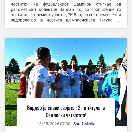
честитки на фудбалскиот шампион стигнаа од
ракометниот колектив Вардар кој со соопштение го
честиташе големиот успех… „РК Вардар со голема чест и
задоволство ја честита шампионската титула во
домашното првенство на нашите колеги од ФК Вардар!!
Со ...
Вардар ја слави својата 12-та титула, а
Седлоски четвртата!
15/05/2026 07:30 -
Sport Media