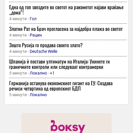
Една од топ ѕвездите во светот на ракометот најави враќање
„дома“!
4 минути -
Гол
Златни Рат на Брач прогласена за најдобра плажа во светот
4 минути -
Рацин
Зошто Русија го продава своето злато?
4 минути -
Deutsche Welle
Шпанија ѝ постави ултиматум на Италија: Укинете ги
граничните контроли или следуваат контрамерки
5 минути -
Локално
-
+1
Германија останува економскиот гигант на ЕУ: Создава
речиси четвртина од европскиот БДП
5 минути -
Локално
Сигнал воведе функција што корисниците долго ја чекаа
5 минути -
Локално
Заборавете на оцет и сода: Трик што ќе го отпуши мијалникот
за неколку минути
5 минути -
Попара