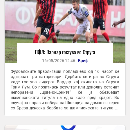
ПФЛ: Вардар гостува во Струга
16/05/2026 12:46 -
Бриф
Фудбалските прволигаши попладнево од 16 часот ќе
одиграат три натпревари. Дербито се игра во Струга
каде гостува лидерот Вардар кај екипата на Струга
Трим Лум. Со позитивен резултат или доколку останат
непоразени „црвено-црните“ ќе ја обезбедат
шампионската титула на едно коло пред крајот. Во
случај на пораз и победа на Шкендија на домашен терен
со Брера денеска борбата за шампионската титула ќе
се решава во последното коло. Покрај овие два ...