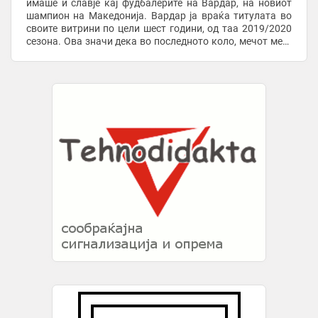
имаше и славје кај фудбалерите на Вардар, на новиот
шампион на Македонија. Вардар ја враќа титулата во
своите витрини по цели шест години, од таа 2019/2020
сезона. Ова значи дека во последното коло, мечот меѓу
Вардар и Шкендија ќе биде ...