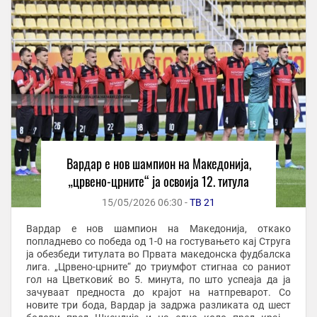
Вардар е нов шампион на Македонија,
„црвено-црните“ ја освоија 12. титула
15/05/2026 06:30 -
ТВ 21
Вардар е нов шампион на Македонија, откако
попладнево со победа од 1-0 на гостувањето кај Струга
ја обезбеди титулата во Првата македонска фудбалска
лига. „Црвено-црните“ до триумфот стигнаа со раниот
гол на Цветковиќ во 5. минута, по што успеаја да ја
зачуваат предноста до крајот на натпреварот. Со
новите три бода, Вардар ја задржа разликата од шест