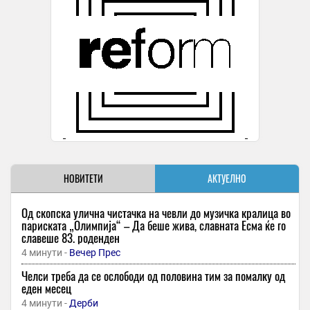
НОВИТЕТИ
АКТУЕЛНО
Од скопска улична чистачка на чевли до музичка кралица во
париската „Олимпија“ – Да беше жива, славната Есма ќе го
славеше 83. роденден
4 минути -
Вечер Прес
Челси треба да се ослободи од половина тим за помалку од
еден месец
4 минути -
Дерби