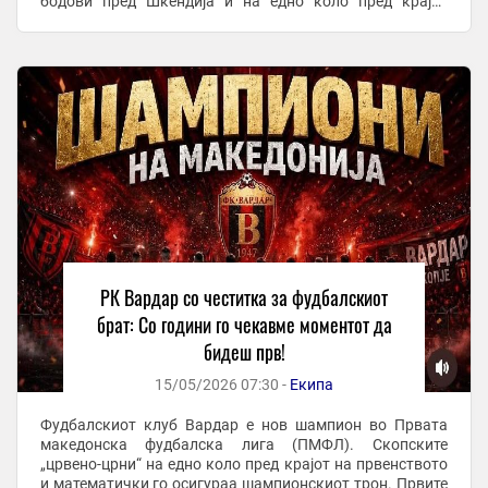
бодови пред Шкендија и на едно коло пред крајот
официјално ја завери шампионската круна. За ...
РК Вардар со честитка за фудбалскиот
брат: Со години го чекавме моментот да
бидеш прв!
15/05/2026 07:30 -
Екипа
Фудбалскиот клуб Вардар е нов шампион во Првата
македонска фудбалска лига (ПМФЛ). Скопските
„црвено-црни“ на едно коло пред крајот на првенството
и математички го осигураа шампионскиот трон. Првите