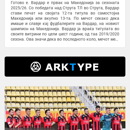
Готово е. Вардар е првак на Македонија за сезоната
2025/26. Со победата над Струга ТЛ во Струга, Вардар
стави печат на својата 12-та титула во самостојна
Македонија или вкупно 13-та. По мечот секако дека
имаше и славје кај фудбалерите на Вардар, на новиот
шампион на Македонија. Вардар ја враќа титулата во
своите витрини по цели шест години, од таа 2019/2020
сезона. Ова значи дека во последното коло, мечот меѓу
Вардар и Шкендија ќе биде ...