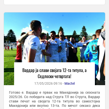
Охрид – Еурофарм Пелистер 2 14-13 За трето место и ...
Вардар ја слави својата 12-та титула, а
Седлоски четвртата!
17/05/2026 09:16 -
Mactel
Готово е. Вардар е првак на Македонија за сезоната
2025/26. Со победата над Струга ТЛ во Струга, Вардар
стави печат на својата 12-та титула во самостојна
Македонија или вкупно 13-та. По мечот секако дека