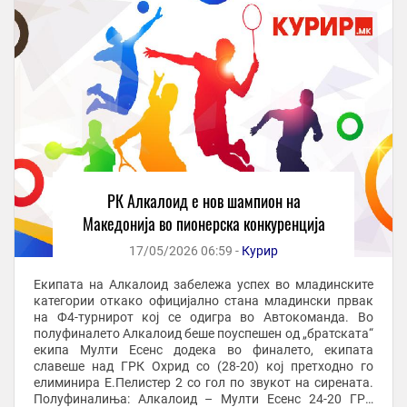
РК Алкалоид е нов шампион на
Македонија во пионерска конкуренција
17/05/2026 06:59 -
Курир
Екипата на Алкалоид забележа успех во младинските
категории откако официјално стана младински првак
на Ф4-турнирот кој се одигра во Автокоманда. Во
полуфиналето Алкалоид беше поуспешен од „братската“
екипа Мулти Есенс додека во финалето, екипата
славеше над ГРК Охрид со (28-20) кој претходно го
елиминира Е.Пелистер 2 со гол по звукот на сирената.
Полуфиналиња: Алкалоид – Мулти Есенс 24-20 ГРК