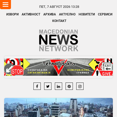
Toggle
ПЕТ, 7 АВГУСТ 2026 13:28
navigation
ИЗВОРИ
АКТИВНОСТ
АРХИВА
АКТУЕЛНО
НОВИТЕТИ
СЕРВИСИ
КОНТАКТ