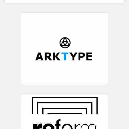
Но носталгијата за Тито треба да остане во ...