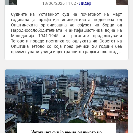
18/06/2026 11:02 -
Лидер
Судиите на Уставниот суд на почетокот на март
годинава ја прифатија иницијативата поднесена од
Општинската организација на сојузот на борци од
Народноослободителната и антифашистичка војна на
Македонија 1941-1945 и граѓаните продолжувачи
Тетово и поведе постапка за одлуката на Советот на
Општина Тетово со која пред речиси 20 години беа
преименувани улици и централниот градски плоштад, а
на денешната седница донесе конечлна одлука. „Судот,
со ...
Уставниот суд ја укина одлуката на