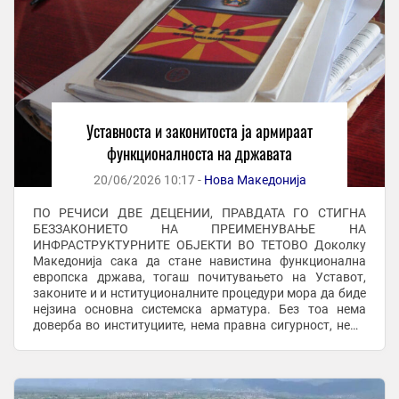
Уставноста и законитоста ја армираат
функционалноста на државата
20/06/2026 10:17 -
Нова Македонија
ПО РЕЧИСИ ДВЕ ДЕЦЕНИИ, ПРАВДАТА ГО СТИГНА
БЕЗЗАКОНИЕТО НА ПРЕИМЕНУВАЊЕ НА
ИНФРАСТРУКТУРНИТЕ ОБЈЕКТИ ВО ТЕТОВО Доколку
Македонија сака да стане навистина функционална
европска држава, тогаш почитувањето на Уставот,
законите и и нституционалните процедури мора да биде
нејзина основна системска арматура. Без тоа нема
доверба во институциите, нема правна сигурност, нема
стабилен демократски поредок Одлуката на Уставниот
суд да ја укине одлуката ...