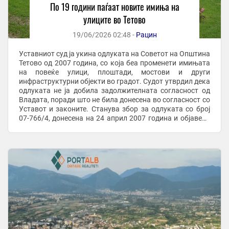
По 19 години паѓаат новите имиња на
улиците во Тетово
19/06/2026 02:48 -
Рацин
Уставниот суд ја укина одлуката на Советот на Општина
Тетово од 2007 година, со која беа променети имињата
на повеќе улици, плоштади, мостови и други
инфраструктурни објекти во градот. Судот утврдил дека
одлуката не ја добила задолжителната согласност од
Владата, поради што не била донесена во согласност со
Уставот и законите. Станува збор за одлуката со број
07-766/4, донесена на 24 април 2007 година и објавена
во „Службен гласник на ...