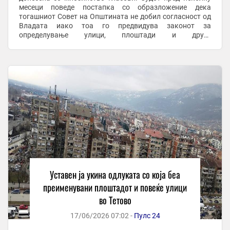
месеци поведе постапка со образложение дека
тогашниот Совет на Општината не добил согласност од
Владата иако тоа го предвидува законот за
определување улици, плоштади и други
инфраструктурни проекти. Како резултат на тогашната
одлука на ...
Уставeн ја укина одлуката со која беа
преименувани плоштадот и повеќе улици
во Тетово
17/06/2026 07:02 -
Пулс 24