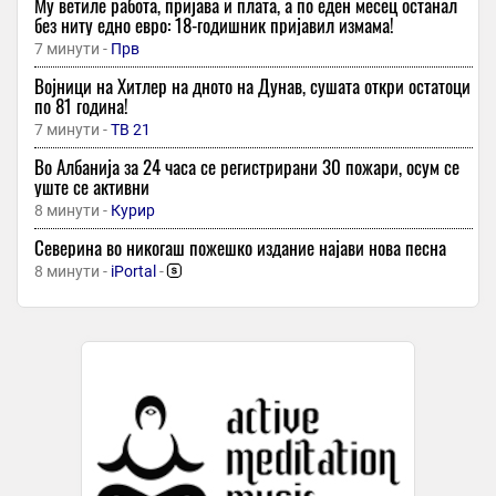
Му ветиле работа, пријава и плата, а по еден месец останал
без ниту едно евро: 18-годишник пријавил измама!
7 минути -
Прв
Војници на Хитлер на дното на Дунав, сушaта откри остатоци
по 81 година!
7 минути -
ТВ 21
Во Албанија за 24 часа се регистрирани 30 пожари, осум се
уште се активни
8 минути -
Курир
Северина во никогаш пожешко издание најави нова песна
8 минути -
iPortal
-
Проф. Јачева-Улчар за намалениот број на првачиња:
Младите ќе остануваат во Македонија и ќе создаваат
семејства тогаш кога ќе почувствуваат дека можат
достоинствено да живеат од својот труд
8 минути -
Локално
Филипче прати дилери и насилници да прават инциденти во
ново село партијата има историја на соработка со луѓе со
сомнително однесување, обвини вмро-дпмне
9 минути -
Плус Инфо