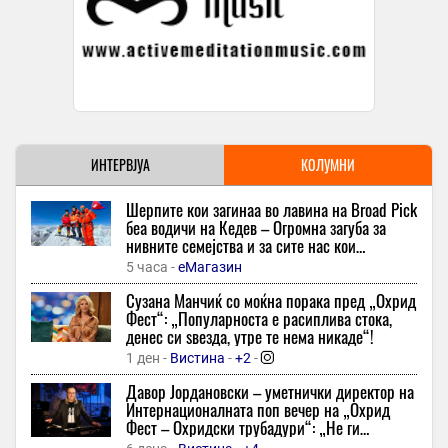
Инфлацијата во јули 2026 година во однос на претходниот
месец е 0,1 отсто
9 минути -
Бизнис Вести
НОВ ТЕМПЕРАТУРЕН РЕКОРД ВО ШПАНИЈА - Средоземното
море „врие“ достигна неверојатни 33 степени целзиусови
9 минути -
Вечер
Активни пожари во селата Могила и Ропотово, горат ниска
ИНТЕРВЈУА
КОЛУМНИ
вегетација и стрниште
9 минути -
Независен
-
+1
Шерпите кои загинаа во лавина на Broad Pick
беа водичи на Кедев – Oгромна загуба за
Водата во Гостивар забранета за пиење во екот на
нивните семејства и за сите нас кои
горештините
споделувавме фасцинантни моменти со нив,
5 часа -
еМагазин
9 минути -
МРТ
вели тој
Сузана Манчиќ со моќна порака пред „Охрид
ДИМИТРИЕСКА-КОЧОСКА: Инфлацијата го продолжува
Фест“: „Популарноста е расиплива стока,
трендот на намалување и во јули изнесува 2,3 проценти на
денес си ѕвезда, утре те нема никаде“!
годишно ниво
1 ден -
Вистина
-
+2
-
9 минути -
Денешен
-
+1
Давор Јордановски – уметнички директор на
Детското престапништво во Гевгелија е во пораст – аларм за
Интернационалната поп вечер на „Охрид
итна акција на сите институции
Фест – Охридски трубадури“: „Не ги
9 минути -
Вечер Прес
копираме светските трендови – сакаме ние