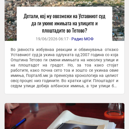
Детали, кој му овозможи на Уставниот суд
да ги укине имињата на улиците и
плоштадите во Тетово?
19/06/2026 06:17 -
Радио МОФ
Во јавноста избувнаа реакции и обвинувања откако
Уставниот суд ја укина одлуката од 2007 година со која
Општина Тетово ги смени имињата на неколку улици и
на плоштадот на градот. Но, за тоа како стојат
работите, како почна сето тоа и зошто се укинаа овие
имиња, Порталб.мк ја пренесува хронологија на целиот
овој процес низ годините. Во кратки црти: Плоштадот и
седум улици добија албански имиња, а три улици беа
преименувани во македонски Во ...