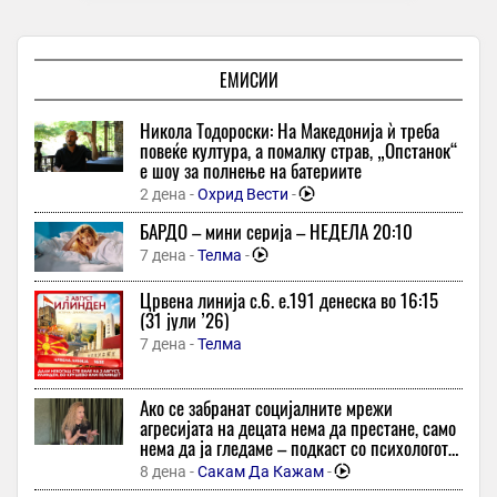
24 минути -
Вечер
-
+3
Работодавачите да обезбедат безбедни услови за работа во
екстремни горештини, препорачува ИЈЗ
ЕМИСИИ
24 минути -
Мета
Хрватски астрономи открија објект што го нема во каталозите
Никола Тодороски: На Македонија ѝ треба
38 минути -
Рацин
повеќе култура, а помалку страв, „Опстанок“
е шоу за полнење на батериите
Градот Симитли во Бугарија на 5 септември по шести пат ќе
2 дена -
Охрид Вести
-
го организира фестивалот „Со леб, вино и песна“
38 минути -
Трибуна
БАРДО – мини серија – НЕДЕЛА 20:10
7 дена -
Телма
-
Млад маж нападнат на паркинг кај тетовската болница
38 минути -
Скопје Инфо
Црвена линија с.6. e.191 денеска во 16:15
(31 јули ’26)
МКК Куманово го задржа еден од своите најважни кошаркари
7 дена -
Телма
38 минути -
Гол
Денеска се навршуваат 150 години од раѓањето на Мата
Хари, танчарката што стана синоним за фатална шпионка
Ако се забранат социјалните мрежи
агресијата на децата нема да престане, само
38 минути -
Слободен Печат
нема да ја гледаме – подкаст со психологот
Колона од 5,5 километри на Батровци кон Хрватска, се чека
емилија бошкова
8 дена -
Сакам Да Кажам
-
околу четири часа