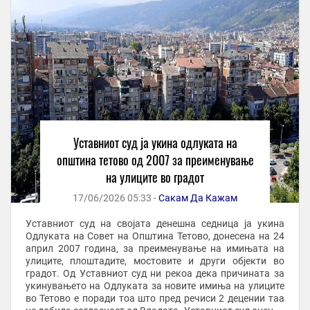
Уставниот суд ја укина одлуката на
општина тетово од 2007 за преименување
на улиците во градот
17/06/2026 05:33 -
Сакам Да Кажам
Уставниот суд на својата денешна седница ја укина
Одлуката на Совет на Општина Тетово, донесена на 24
април 2007 година, за преименување на имињата на
улиците, плоштадите, мостовите и други објекти во
градот. Од Уставниот суд ни рекоа дека причината за
укинувањето на Одлуката за новите имиња на улиците
во Тетово е поради тоа што пред речиси 2 децении таа