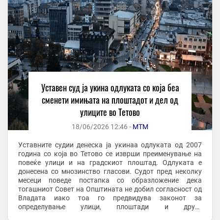
Уставeн суд ја укина одлуката со која беа
сменети имињата на плоштадот и дел од
улиците во Тетово
18/06/2026 12:46 -
МТМ
Уставните судии денеска ја укинаа одлуката од 2007
година со која во Тетово се изврши преименување на
повеќе улици и на градскиот плоштад. Одлуката е
донесена со мнозинство гласови. Судот пред неколку
месеци поведе постапка со образложение дека
тогашниот Совет на Општината не добил согласност од
Владата иако тоа го предвидува законот за
определување улици, плоштади и други
инфраструктурни проекти. Како резултат на тогашната