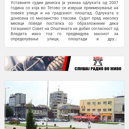
Уставните судии денеска ја укинаа одлуката од 2007
година со која во Тетово се изврши преименување на
повеќе улици и на градскиот плоштад. Одлуката е
донесена со мнозинство гласови. Судот пред неколку
месеци поведе постапка со образложение дека
тогашниот Совет на Општината не добил согласност од
Владата иако тоа го предвидува законот за
определување улици, плоштади и други
инфраструктурни проекти. Како резултат на тогашната
одлука на ...