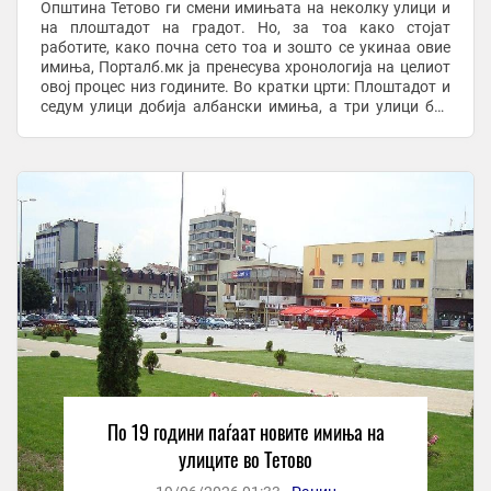
Општина Тетово ги смени имињата на неколку улици и
на плоштадот на градот. Но, за тоа како стојат
работите, како почна сето тоа и зошто се укинаа овие
имиња, Порталб.мк ја пренесува хронологија на целиот
овој процес низ годините. Во кратки црти: Плоштадот и
седум улици добија албански имиња, а три улици беа
преименувани во македонски Во ...
По 19 години паѓаат новите имиња на
улиците во Тетово