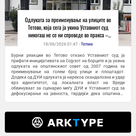
Одлуката за преименување на улиците во
Тетово, која сега ја укина Уставниот суд
никогаш не се ни спроведе во пракса –
велат од Влен
18/06/2026 01:47 -
Телма
Бурни реакции во Тетово откако Уставниот суд ја
прифати иницијативата на Сојузот на борците и ја укина
одлуката на општинскиот совет од 2007 година за
преименување на голем број улици и плоштадот.
Додека од ДУИ одлуката ја нарекоа скандалозна и удар
врз идентитетот, од локалната власт на Вреди
обвинуваат за сценарио меѓу ДУИ и Уставниот суд за
дефокусирање на јавноста, тврдејќи дека општината
веќе работи на ново, законско решение. Сојузот на ...