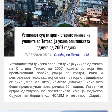
Уставниот суд ги врати старите имиња на
улиците во Тетово, ја укина општинската
одлука од 2007 година
17/06/2026 05:04 -
Слободен Печат
-
+18
Уставниот суд денеска соопшти дека ја укинал одлуката
на Општина Тетово од 2007 година, со која беа
преименувани повеќе улици во градот, како и
централниот плоштад, кој со ова повторно официјално
се вика „Маршал Тито“, наместо „Илирија“, како што
беше преименуван пред речиси 20 години. Уставните
судии одлучуваа по претставката која ја поднесоа
Сојузот на борците од НОАВМ и тетовецот Даријан
Сотировски, пред речиси една и пол година. ...