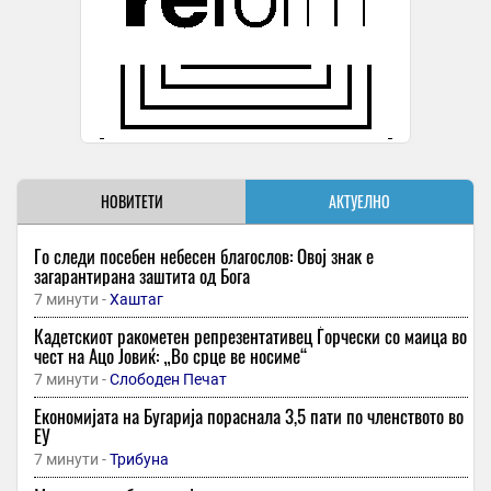
НОВИТЕТИ
АКТУЕЛНО
Го следи посебен небесен благослов: Овој знак е
загарантирана заштита од Бога
7 минути -
Хаштаг
Кадетскиот ракометен репрезентативец Ѓорчески со маица во
чест на Ацо Јовиќ: „Во срце ве носиме“
7 минути -
Слободен Печат
Економијата на Бугарија пораснала 3,5 пати по членството во
ЕУ
7 минути -
Трибуна