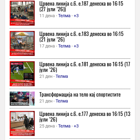
Црвена линија с.6. e.187 денеска во 16:15
38 минути -
Трн
(27 јули ’26))
Светските цени на храната на највисоко ниво во последните
11 дена -
Телма
-
+3
три и пол години: Еве што бележи најголем пораст
38 минути -
Фактор
-
+1
Црвена линија с.6. e.183 денеска во 16:15
Центар за податоци во САД испушта морничав звук: „Тоа
(21 јули ’26)
работи 24 часа на ден“
17 дена -
Телма
-
+3
38 минути -
Независен
-
Американски разузнавачи предупредуваат: Путин би можел
Црвена линија с.6. e.181 денеска во 16:15 (17
да го тестира НАТО со ограничен удар
јули ’26)
38 минути -
Локално
21 ден -
Телма
Dr. Packer го објави ремиксот на „Ocean of love“ и порача:
Денешното издание доаѓа од многу талентираниот Владимир
Четкар!
Трансформација на тело кај спортистите
38 минути -
Охрид Прес
21 ден -
Телма
Се облекол како „Косачот на смртта“, се качил на покрив и
Црвена линија с.6. e.177 денеска во 16:15 (13
вознемирувал пациенти во болница во Велс, мавтајќи со долг
јули ’26)
нож – 26-годишен маж признал вина, казнет со 200 фунти
25 дена -
Телма
-
+3
39 минути -
Телма
Македонците сè поретко го избираат бугарското море: Сончев