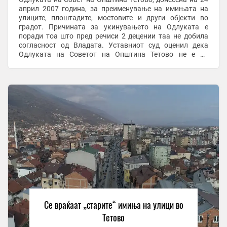
април 2007 година, за преименување на имињата на
улиците, плоштадите, мостовите и други објекти во
градот. Причината за укинувањето на Одлуката е
поради тоа што пред речиси 2 децении таа не добила
согласност од Владата. Уставниот суд оценил дека
Одлуката на Советот на Општина Тетово не е во
согласност со законските и уставните норми. ...
Се враќаат „старите“ имиња на улици во
Тетово