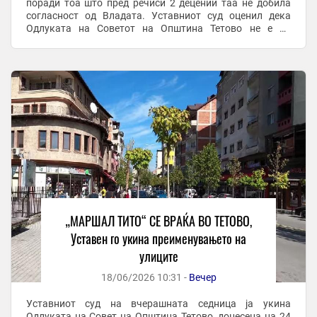
поради тоа што пред речиси 2 децении таа не добила
согласност од Владата. Уставниот суд оценил дека
Одлуката на Советот на Општина Тетово не е во
согласност со законските и уставните норми.
Иницијативата ...
„МАРШАЛ ТИТО“ СЕ ВРАЌА ВО ТЕТОВО,
Уставен го укина преименувањето на
улиците
18/06/2026 10:31 -
Вечер
Уставниот суд на вчерашната седница ја укина
Одлуката на Совет на Општина Тетово, донесена на 24