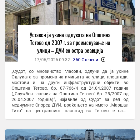
Уставен ја укина одлуката на Општина
Тетово од 2007 г. за преименување на
улици – ДУИ со остра реакција
17/06/2026 09:32 -
360 Степени
-
„Судот, со мнозинство гласови, одлучи да ја укине
Одлуката за промена на имињата на улици, плоштади,
мостови и на други инфраструктурни објекти во
Општина Тетово, бр. 07-766/4 од 24.04.2007 година
(„Службен гласник на Општина Тетово“ бр. 25/2007 од
26.04.2007 година)“, изјавиле од Судот за дел од
медиумите Според ДУИ, враќањето на името „Маршал
Тито“ на централниот плоштад во Тетово е само
најновиот знак на една реалност што секој ден станува
...