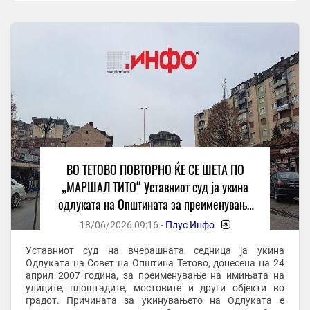
одлука на ...
ВО ТЕТОВО ПОВТОРНО ЌЕ СЕ ШЕТА ПО
„МАРШАЛ ТИТО“ Уставниот суд ја укина
одлуката на Општината за преименување
на улиците донесена пред 19 години
18/06/2026 09:16 -
Плус Инфо
-
Уставниот суд на вчерашната седница ја укина
Одлуката на Совет на Општина Тетово, донесена на 24
април 2007 година, за преименување на имињата на
улиците, плоштадите, мостовите и други објекти во
градот. Причината за укинувањето на Одлуката е