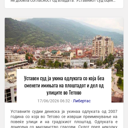
не добила согласност од Владата. Уставниот суд оценил
дека Одлуката на Советот на Општина ...
Уставeн суд ја укина одлуката со која беа
сменети имињата на плоштадот и дел од
улиците во Тетово
17/06/2026 06:32 -
Либертас
Уставните судии денеска ја укинаа одлуката од 2007
година со која во Тетово се изврши преименување на
повеќе улици и на градскиот плоштад. Одлуката е
донесена со мнозинство гласови. Судот пред неколку