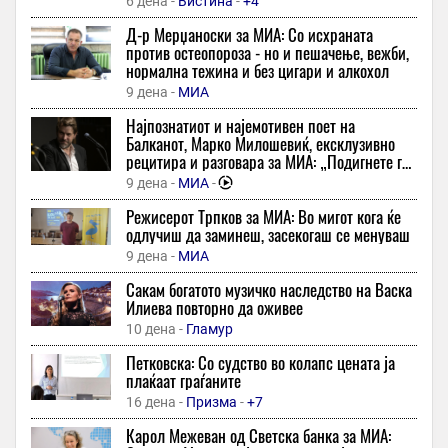
6 дена -
Вистина
-
+4
да бидеме инспирација“
Во драматична завршница, јуниорките поразени од
Д-р Мерџаноски за МИА: Со исхраната
Азербејџан
против остеопороза - но и пешачење, вежби,
22 минути -
Слободен Печат
-
+1
нормална тежина и без цигари и алкохол
Никој не ја препозна Цеца на аеродромот – пејачката со капа
9 дена -
МИА
и очила остана целосно незабележана
Најпознатиот и најемотивен поет на
23 минути -
Еспресо
Балканот, Марко Милошевиќ, ексклузивно
рецитира и разговара за МИА: „Подигнете го
Ристо Митревски го освои Претседателскиот Куп во
ракавот - ако сте се наежиле од стиховите,
Индонезија
9 дена -
МИА
-
добро е!“
23 минути -
Гол
Режисерот Трпков за МИА: Во мигот кога ќе
одлучиш да заминеш, засекогаш се менуваш
Дали мислите дека пиете доволно вода? Многу луѓе ги
мешаат овие знаци на дехидрација со замор
9 дена -
МИА
23 минути -
Попара
-
+1
Сакам богатото музичко наследство на Васка
Илиева повторно да оживее
Уставниот суд првпат пријави судија поради непочитување
на негова одлука
10 дена -
Гламур
23 минути -
ТВ 21
Петковска: Со судство во колапс цената ја
плаќаат граѓаните
„Kanzlertausch“ – можна ли е смена во врвот на германската
влада
16 дена -
Призма
-
+7
23 минути -
360 Степени
Карол Межеван од Светска банка за МИА: