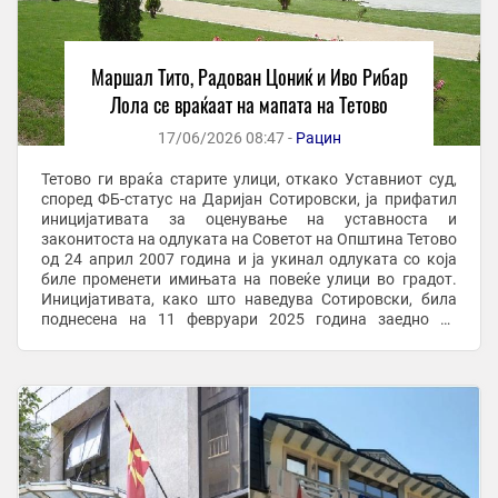
Маршал Тито, Радован Цониќ и Иво Рибар
Лола се враќаат на мапата на Тетово
17/06/2026 08:47 -
Рацин
Тетово ги враќа старите улици, откако Уставниот суд,
според ФБ-статус на Даријан Сотировски, ја прифатил
иницијативата за оценување на уставноста и
законитоста на одлуката на Советот на Општина Тетово
од 24 април 2007 година и ја укинал одлуката со која
биле променети имињата на повеќе улици во градот.
Иницијативата, како што наведува Сотировски, била
поднесена на 11 февруари 2025 година заедно со
Сојузот на борците од НОБ Тетово. Во статусот ...