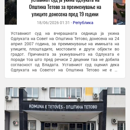
Општина Тетово за преименување на
улиците донесена пред 19 години
18/06/2026 01:31 -
Република
Уставниот суд на вчерашната седница ја укина
Одлуката на Совет на Општина Тетово, донесена на 24
април 2007 година, за преименување на имињата на
улиците, плоштадите, мостовите и други објекти во
градот. Причината за укинувањето на Одлуката е
поради тоа што пред речиси 2 децении таа не добила
согласност од Владата. Уставниот суд оценил дека
Одлуката на Советот на Општина Тетово не е во
согласност со законските и уставните норми.
Иницијативата ...