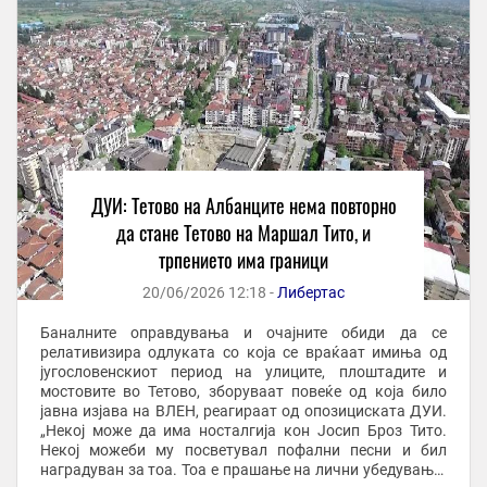
ДУИ: Тетово на Албанците нема повторно
да стане Тетово на Маршал Тито, и
трпението има граници
20/06/2026 12:18 -
Либертас
Баналните оправдувања и очајните обиди да се
релативизира одлуката со која се враќаат имиња од
југословенскиот период на улиците, плоштадите и
мостовите во Тетово, зборуваат повеќе од која било
јавна изјава на ВЛЕН, реагираат од опозициската ДУИ.
„Некој може да има носталгија кон Јосип Броз Тито.
Некој можеби му посветувал пофални песни и бил
наградуван за тоа. Тоа е прашање на лични убедувања.