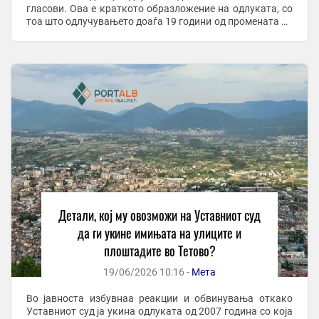
гласови. Ова е краткото образложение на одлуката, со
тоа што одлучувањето доаѓа 19 години од промената на
имињата, кога плоштадот во Тетово од ...
Детали, кој му овозможи на Уставниот суд
да ги укине имињата на улиците и
плоштадите во Тетово?
19/06/2026 10:16 -
Мета
Во јавноста избувнаа реакции и обвинувања откако
Уставниот суд ја укина одлуката од 2007 година со која