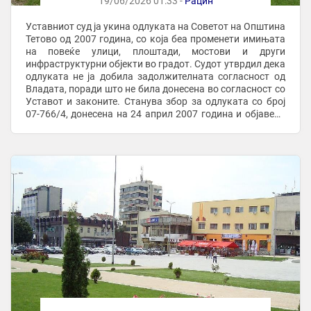
19/06/2026 01:33 -
Рацин
Уставниот суд ја укина одлуката на Советот на Општина
Тетово од 2007 година, со која беа променети имињата
на повеќе улици, плоштади, мостови и други
инфраструктурни објекти во градот. Судот утврдил дека
одлуката не ја добила задолжителната согласност од
Владата, поради што не била донесена во согласност со
Уставот и законите. Станува збор за одлуката со број
07-766/4, донесена на 24 април 2007 година и објавена
во „Службен гласник на ...