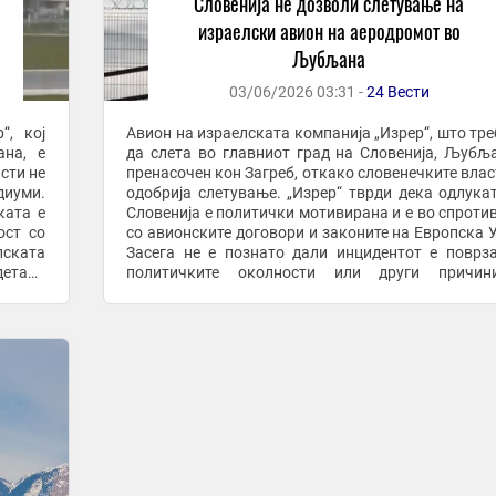
Словенија не дозволи слетување на
израелски авион на аеродромот во
Љубљана
03/06/2026 03:31 -
24 Вести
“, кој
Авион на израелската компанија „Изрер“, што тр
на, е
да слета во главниот град на Словенија, Љубљ
сти не
пренасочен кон Загреб, откако словенечките влас
диуми.
одобрија слетување. „Изрер“ тврди дека одлука
ката е
Словенија е политички мотивирана и е во спроти
ост со
со авионските договори и законите на Европска У
пската
Засега не е познато дали инцидентот е поврз
детали
политичките околности или други причин
...
словенечките власти сè уште не го ...