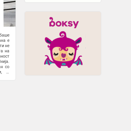
ебаше
ана е
ти не
та на
вност
нија.
ан со
и, а