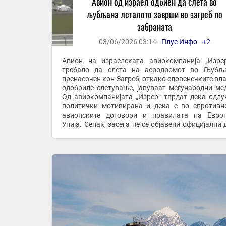
Авион од израел одбиен да слета во
љубљана леталото заврши во загреб по
забраната
03/06/2026 03:14 -
Плус Инфо
-
+2
Авион на израелската авиокомпанија „Изрер
требало да слета на аеродромот во Љубља
пренасочен кон Загреб, откако словенечките вла
одобриле слетување, јавуваат меѓународни ме
Од авиокомпанијата „Изрер“ тврдат дека одлу
политички мотивирана и дека е во спротивн
авионските договори и правилата на Евро
Унија. Сепак, засега не се објавени официјални 
за причините поради кои е одбиено слетувањето. 