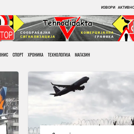
ИЗВОРИ
АКТИВН
ЗНИС
СПОРТ
ХРОНИКА
ТЕХНОЛОГИЈА
МАГАЗИН