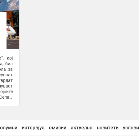
“, кој
а, бил
ола за
суваат
тврдат
нуваат
јните
Сепак,
чините
олумни
интервјуа
емисии
актуелно
новитети
услови