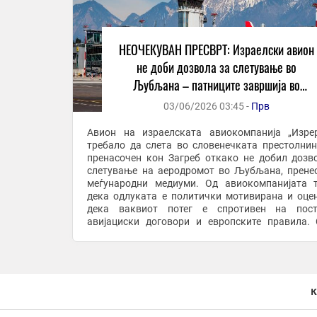
НЕОЧЕКУВАН ПРЕСВРТ: Израелски авион
не доби дозвола за слетување во
Љубљана – патниците завршија во
Загреб!
03/06/2026 03:45 -
Прв
Авион на израелската авиокомпанија „Изрер
требало да слета во словенечката престолнин
пренасочен кон Загреб откако не добил дозв
слетување на аеродромот во Љубљана, прене
меѓународни медиуми. Од авиокомпанијата 
дека одлуката е политички мотивирана и оце
дека ваквиот потег е спротивен на посто
авијациски договори и европските правила. 
засега нема официјално образложение за при
поради кои ...
к