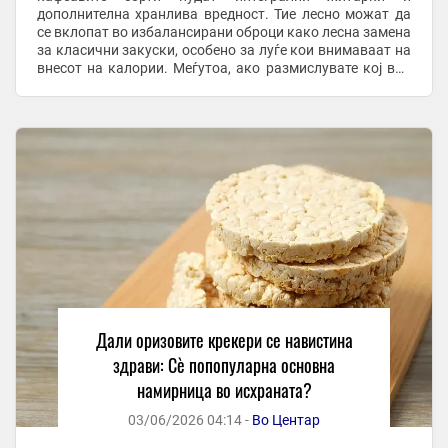
дополнителна хранлива вредност. Тие лесно можат да
се вклопат во избалансирани оброци како лесна замена
за класични закуски, особено за луѓе кои внимаваат на
внесот на калории. Меѓутоа, ако размислувате кој вид
да го изберете, крекерите од кафеав ориз ...
Дали оризовите крекери се навистина
здрави: Сè попопуларна основна
намирница во исхраната?
03/06/2026 04:14 -
Во Центар