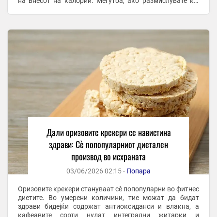
на внесот на калории. Меѓутоа, ако размислувате кој
вид да го изберете, подобар избор се галетите ...
Дали оризовите крекери се навистина
здрави: Сè попопуларниот диетален
производ во исхраната
03/06/2026 02:15 -
Попара
Оризовите крекери стануваат сè попопуларни во фитнес
диетите. Во умерени количини, тие можат да бидат
здрави бидејќи содржат антиоксиданси и влакна, а
кафеавите сорти нудат интегрални житарки и