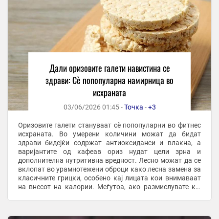
Дали оризовите галети навистина се
здрави: Сè попопуларна намирница во
исхраната
03/06/2026 01:45 -
Точка
-
+3
Оризовите галети стануваат сѐ попопуларни во фитнес
исхраната. Во умерени количини можат да бидат
здрави бидејќи содржат антиоксиданси и влакна, а
варијантите од кафеав ориз нудат цели зрна и
дополнителна нутритивна вредност. Лесно можат да се
вклопат во урамнотежени оброци како лесна замена за
класичните грицки, особено кај лицата кои внимаваат
на внесот на калории. Меѓутоа, ако размислувате кој
вид да го изберете, подобар избор се галетите ...