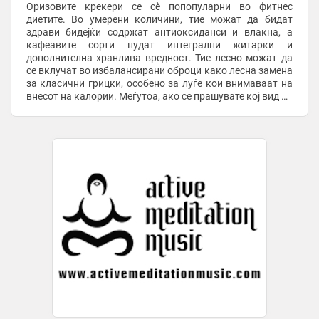
Оризовите крекери се сè попопуларни во фитнес
диетите. Во умерени количини, тие можат да бидат
здрави бидејќи содржат антиоксиданси и влакна, а
кафеавите сорти нудат интегрални житарки и
дополнителна хранлива вредност. Тие лесно можат да
се вклучат во избалансирани оброци како лесна замена
за класични грицки, особено за луѓе кои внимаваат на
внесот на калории. Меѓутоа, ако се прашувате кој вид да
го изберете, крекерите од кафеав ориз се ...