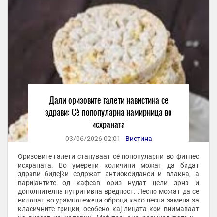
Дали оризовите галети навистина се
здрави: Сè попопуларна намирница во
исхраната
03/06/2026 02:01 -
Вистина
Оризовите галети стануваат сѐ попопуларни во фитнес
исхраната. Во умерени количини можат да бидат
здрави бидејќи содржат антиоксиданси и влакна, а
варијантите од кафеав ориз нудат цели зрна и
дополнителна нутритивна вредност. Лесно можат да се
вклопат во урамнотежени оброци како лесна замена за
класичните грицки, особено кај лицата кои внимаваат