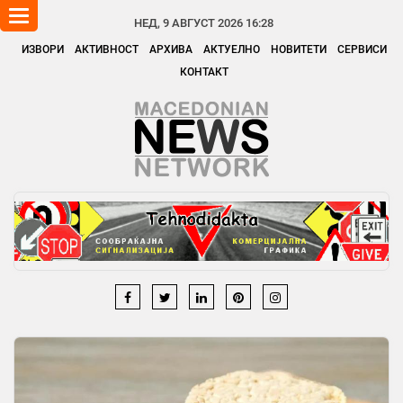
Toggle
НЕД, 9 АВГУСТ 2026 16:28
navigation
ИЗВОРИ
АКТИВНОСТ
АРХИВА
АКТУЕЛНО
НОВИТЕТИ
СЕРВИСИ
КОНТАКТ