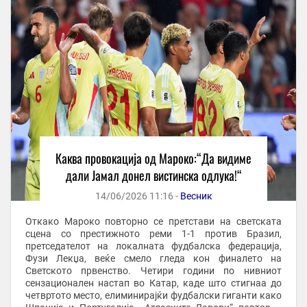
Каква провокација од Мароко:“Да видиме
дали Јамал донел вистинска одлука!“
14/06/2026 11:16 -
Весник
Откако Мароко повторно се претстави на светската
сцена со престижното реми 1-1 против Бразил,
претседателот на локалната фудбалска федерација,
Фузи Лекџа, веќе смело гледа кон финалето на
Светското првенство. Четири години по нивниот
сензационален настап во Катар, каде што стигнаа до
четвртото место, елиминирајќи фудбалски гиганти како