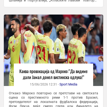
Шпанија и Португалија, „Атласките Лавови“ повторно
покажуваат класа. Ова му даде можност на шефот на ...
Каква провокација од Мароко:“Да видиме
дали Јамал донел вистинска одлука!“
15/06/2026 12:31 -
Sport Media
Откако Мароко повторно се претстави на светската
сцена со престижното реми 1-1 против Бразил,
претседателот на локалната фудбалска федерација,
Фузи Лекџа, веќе смело гледа кон финалето на