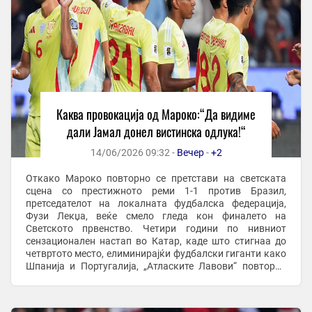
Каква провокација од Мароко:“Да видиме
дали Јамал донел вистинска одлука!“
14/06/2026 09:32 -
Вечер
-
+2
Откако Мароко повторно се претстави на светската
сцена со престижното реми 1-1 против Бразил,
претседателот на локалната фудбалска федерација,
Фузи Лекџа, веќе смело гледа кон финалето на
Светското првенство. Четири години по нивниот
сензационален настап во Катар, каде што стигнаа до
четвртото место, елиминирајќи фудбалски гиганти како
Шпанија и Португалија, „Атласките Лавови“ повторно
покажуваат класа. Ова му даде можност на шефот на ...