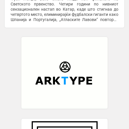
Светското првенство. Четири години по нивниот
сензационален настап во Катар, каде што стигнаа до
четвртото место, елиминирајќи фудбалски гиганти како
Шпанија и Португалија, „Атласките Лавови“ повторно
покажуваат класа. Ова му даде можност на шефот на ...