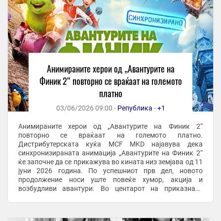
Анимираните херои од „Авантурите на
Финик 2“ повторно се враќаат на големото
платно
03/06/2026 09:00 -
Република
-
+1
Анимираните херои од „Авантурите на Финик 2“
повторно се враќаат на големото платно.
Дистрибутерската куќа MCF MKD најавува дека
синхронизираната анимација „Авантурите на Финик 2“
ќе започне да се прикажува во кината низ земјава од 11
јуни 2026 година. По успешниот прв дел, новото
продолжение носи уште повеќе хумор, акција и
возбудливи авантури. Во центарот на приказната
повторно е палавиот домашен дух Финик, кој овојпат
ненамерно буди древна ...