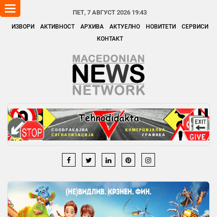
Toggle
ПЕТ, 7 АВГУСТ 2026 19:43
navigation
ИЗВОРИ
АКТИВНОСТ
АРХИВА
АКТУЕЛНО
НОВИТЕТИ
СЕРВИСИ
КОНТАКТ