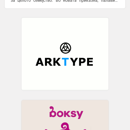
за целото семејство. Во новата приказна, палавиот
домашен дух Финик ненамерно буди древна ...