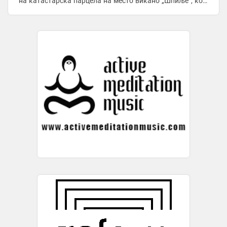
на катастарска парцела на место викано „Шпиље“, која
е во државна сопственост, ...