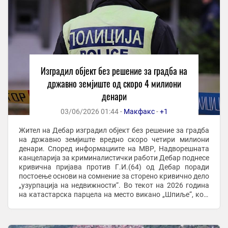
Изградил објект без решение за градба на
државно земјиште од скоро 4 милиони
денари
03/06/2026 01:44 -
Макфакс
-
+1
Жител на Дебар изградил објект без решение за градба
на државно земјиште вредно скоро четири милиони
денари. Според информациите на МВР, Надворешната
канцеларија за криминалистички работи Дебар поднесе
кривична пријава против Г.И.(64) од Дебар поради
постоење основи на сомнение за сторено кривично дело
„узурпација на недвижности“. Во текот на 2026 година
на катастарска парцела на место викано „Шпиље“, која
е во државна сопственост, ...