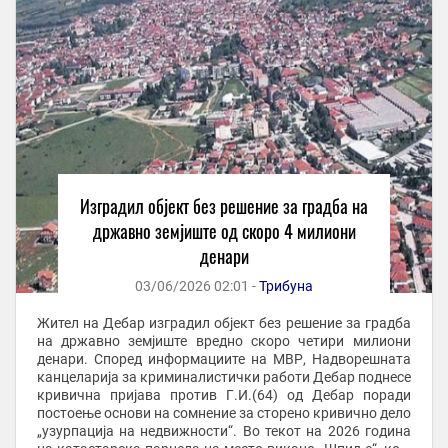
Изградил објект без решение за градба на
државно земјиште од скоро 4 милиони
денари
03/06/2026 02:01 -
Трибуна
Жител на Дебар изградил објект без решение за градба
на државно земјиште вредно скоро четири милиони
денари. Според информациите на МВР, Надворешната
канцеларија за криминалистички работи Дебар поднесе
кривична пријава против Г.И.(64) од Дебар поради
постоење основи на сомнение за сторено кривично дело
„узурпација на недвижности“. Во текот на 2026 година