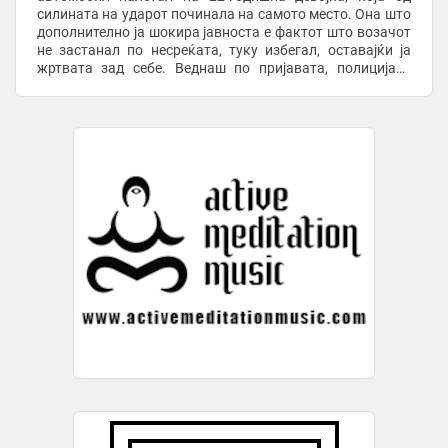
силината на ударот починала на самото место. Она што
дополнително ја шокира јавноста е фактот што возачот
не застанал по несреќата, туку избегал, оставајќи ја
жртвата зад себе. Веднаш по пријавата, полицијата
започнала интензивна потрага по лицето ...