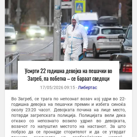
Усмрти 22 годишна девојка на пешачки во
Загреб, па побегна – се бараат сведоци
17/05/2026 09:15 -
Либертас
Во Загреб, се трага по непознат возач кој удри во 22-
годишна девојка на пешачки премин и избега синоќа
околу 23:20 часот. Девојката почина на лице место,
потврди загрепската полиција. Полицијата вели дека
откако со непознато возило удрил во девојката,
возачот го напуштил местото на настанот. За што
побрзо да се пронајде сторителот и да се утврдат