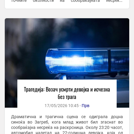
точните околности на сообраќајната несреќа,
полицијата апелира до сите очевидци на несреќата да ...
Трагедија: Возач усмрти девојка и исчезна
без трага
17/05/2026 10:45 -
Прв
Драматична и трагична сцена се одиграла доцна
синоќа во Загреб, кога млад живот бил згаснат во
сообраќајна несреќа на раскрсница. Околу 23:20 часот,
автомобил налетал на 22-годишна девојка, која од