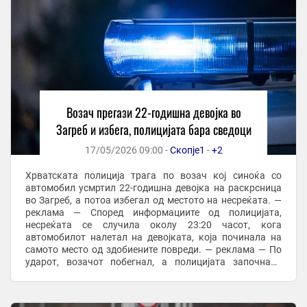
Возач прегази 22-годишна девојка во
Загреб и избега, полицијата бара сведоци
17/05/2026 09:00 -
Скопје1
-
+2
Хрватската полиција трага по возач кој синоќа со
автомобил усмртил 22-годишна девојка на раскрсница
во Загреб, а потоа избегал од местото на несреќата. —
реклама — Според информациите од полицијата,
несреќата се случила околу 23:20 часот, кога
автомобилот налетал на девојката, која починала на
самото место од здобиените повреди. — реклама — По
ударот, возачот побегнал, а полицијата започнала
потрага и апелирала до сите очевидци да се јават за ...