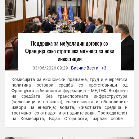
Поддршка за меѓувладин договор со
Франција како стратешка можност за нови
инвестиции
03/06/2026 09:29 -
Бизнис Вести
-
+3
Комисијата за економски прашања, труд и енергетска
политика оствари средба со претставници од
Француската бизнис-конфедерација – МЕДЕФ. Во фокус
на средбата беа транспортната инфраструктура
(железници и патишта); енергетиката и обновливите
извори на енергија; водата, животната средина и
третманот со отпадот и отпадните води. Претседателот
на Комисијата, Бојан Стојаноски, изрази особено
задоволство што почитуваните гости доаѓаат од
Франција ...