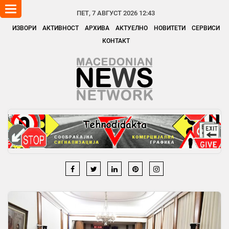
Toggle
ПЕТ, 7 АВГУСТ 2026 12:43
navigation
ИЗВОРИ
АКТИВНОСТ
АРХИВА
АКТУЕЛНО
НОВИТЕТИ
СЕРВИСИ
КОНТАКТ