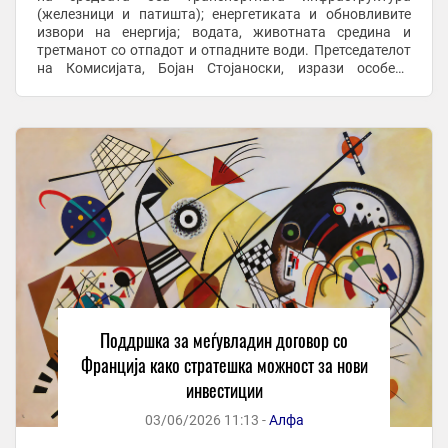
(железници и патишта); енергетиката и обновливите
извори на енергија; водата, животната средина и
третманот со отпадот и отпадните води. Претседателот
на Комисијата, Бојан Стојаноски, изрази особено
задоволство што почитуваните гости доаѓаат од
Франција ...
Поддршка за меѓувладин договор со
Франција како стратешка можност за нови
инвестиции
03/06/2026 11:13 -
Алфа