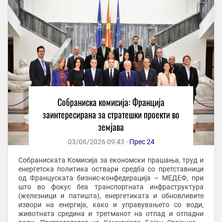
Собраниска комисија: Франција
заинтересирана за стратешки проекти во
земјава
03/06/2026 09:43 -
Прес 24
Собраниската Комисија за економски прашања, труд и
енергетска политика оствари средба со претставници
од Француската бизнис-конфедерација – МЕДЕФ, при
што во фокус беа транспортната инфраструктура
(железници и патишта), енергетиката и обновливите
извори на енергија, како и управувањето со води,
животната средина и третманот на отпад и отпадни