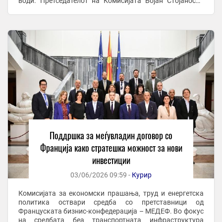
води. Претседателот на Комисијата Бојан Стојаноски
изрази задоволство што претставниците доаѓаат од ...
Поддршка за меѓувладин договор со
Франција како стратешка можност за нови
инвестиции
03/06/2026 09:59 -
Курир
Комисијата за економски прашања, труд и енергетска
политика оствари средба со претставници од
Француската бизнис-конфедерација – МЕДЕФ. Во фокус
на средбата беа транспортната инфраструктура