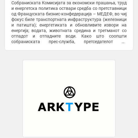
Собраниската Комисијата за економски прашања, труд
и енергетска политика оствари средба со претставници
од Француската бизнис-конфедерација – МЕДЕФ, во чиј
фокус биле транспортната инфраструктура (железници
и патишта); енергетиката и обновливите извори на
енергија; водата, животната средина и третманот со
отпадот и отпадните води. Како што соопшти
собраниската прес-служба, претседателот на
Комисијата Бојан Стојаноски, изрази особено ...