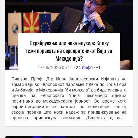
Охрабрување или нова илузија: Колку
тежи пораката на европратеникот Вајц за
Македонија?
17/06/2026 05:16 -
24 Инфо
-
+1
Пишува: Проф. Д-р Иван Анастасовски Изјавата на
Томас Вајц во Европскиот парламент дека по Црна Гора
и Албанија, и Македонија “би можела“ да биде следната
членка на Европската Унија, несомнено одекна
позитивно во македонската јавност. Во време кога
евроинтеграциите се наоѓаат во политички застој,
секоја порака што носи надеж за придвижување на
процесот привлекува внимание. Дилемата е, дали
станува збор за реална политичка проценка или за ...