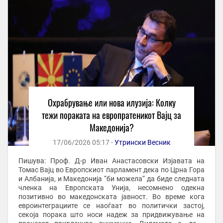
Охрабрување или нова илузија: Колку
тежи пораката на европратеникот Вајц за
Македонија?
17/06/2026 05:17 -
Утрински Весник
Пишува: Проф. Д-р Иван Анастасовски Изјавата на
Томас Вајц во Европскиот парламент дека по Црна Гора
и Албанија, и Македонија “би можела“ да биде следната
членка на Европската Унија, несомнено одекна
позитивно во македонската јавност. Во време кога
евроинтеграциите се наоѓаат во политички застој,
секоја порака што носи надеж за придвижување на