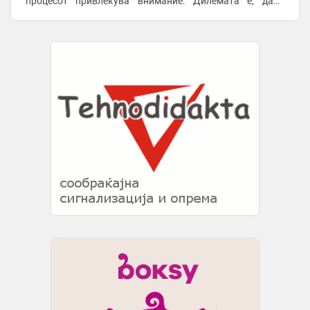
процесот привлекува внимание. Дилемата е, дали
станува збор за реална политичка проценка или за уште
...