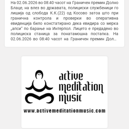
На 02.06.2026 во 08:40 часот на Граничен премин Долно
Блаце, на влез во државата, полициски службеници го
лишија од слобода К.К.(22) од Косово затоа што при
гранична контрола и проверки во оперативна
евиденција било констатирано дека евидира со мерка
„апси“ по барање на Интерпол. Лицето е предадено во
полициска станица за понатамошна постапка. На
02.06.2026 во 08:40 часот на Граничен премин Долно
Блаце, на влез во државата, полициски ...