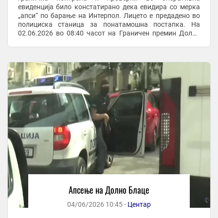
евиденција било констатирано дека евидира со мерка
„апси“ по барање на Интерпол. Лицето е предадено во
полициска станица за понатамошна постапка. На
02.06.2026 во 08:40 часот на Граничен премин Долно
Блаце, на влез во државата, полициски ...
Апсење на Долно Блаце
04/06/2026 10:45 -
Центар