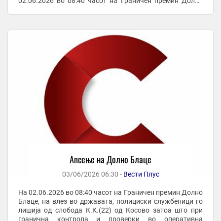
02.06.2026 во 08:40 часот на Граничен премин Долно
Блаце, на влез во државата, полициски ...
Апсење на Долно Блаце
03/06/2026 06:30 -
Вести Плус
На 02.06.2026 во 08:40 часот на Граничен премин Долно
Блаце, на влез во државата, полициски службеници го
лишија од слобода К.К.(22) од Косово затоа што при
гранична контрола и проверки во оперативна