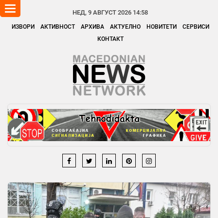
Toggle
НЕД, 9 АВГУСТ 2026 14:58
navigation
ИЗВОРИ
АКТИВНОСТ
АРХИВА
АКТУЕЛНО
НОВИТЕТИ
СЕРВИСИ
КОНТАКТ