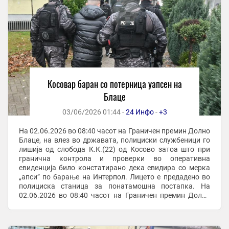
Косовар баран со потерница уапсен на
Блаце
03/06/2026 01:44 -
24 Инфо
-
+3
На 02.06.2026 во 08:40 часот на Граничен премин Долно
Блаце, на влез во државата, полициски службеници го
лишија од слобода К.К.(22) од Косово затоа што при
гранична контрола и проверки во оперативна
евиденција било констатирано дека евидира со мерка
„апси” по барање на Интерпол. Лицето е предадено во
полициска станица за понатамошна постапка. На
02.06.2026 во 08:40 часот на Граничен премин Долно
Блаце, на влез во државата, полициски ...