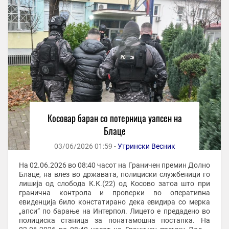
Косовар баран со потерница уапсен на
Блаце
03/06/2026 01:59 -
Утрински Весник
На 02.06.2026 во 08:40 часот на Граничен премин Долно
Блаце, на влез во државата, полициски службеници го
лишија од слобода К.К.(22) од Косово затоа што при
гранична контрола и проверки во оперативна
евиденција било констатирано дека евидира со мерка
„апси” по барање на Интерпол. Лицето е предадено во
полициска станица за понатамошна постапка. На