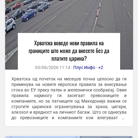
Хрватска воведе нови правила на
границите што може да внесете без да
платите царина?
03/06/2026 11:14 -
Плус Инфо
-
+2
Хрватска од почеток на месецов почна целосно да ги
применува на новите европски правила за внесување
стока во ЕУ преку патен и железнички сообраќај. Овие
правила најмногу ги засегаат превозниците и
компаниите, но за патниците од Македонија важни се
строгите царински ограничувања за храна, цигари,
алкохол и вредност на личниот багаж. Што се однесува
до превозниците и компаниите кои влегуваат во
Хрватска која се смета за влезна граница во ЕУ, ...