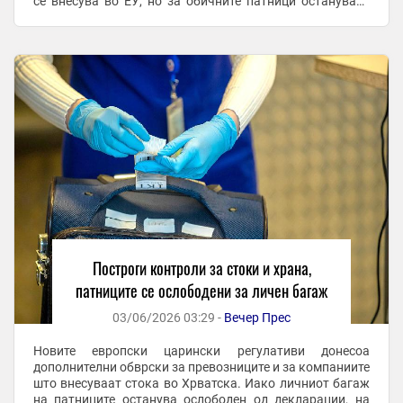
се внесува во ЕУ, но за обичните патници остануваат
важни ограничувањата за личен багаж, ...
Построги контроли за стоки и храна,
патниците се ослободени за личен багаж
03/06/2026 03:29 -
Вечер Прес
Новите европски царински регулативи донесоа
дополнителни обврски за превозниците и за компаниите
што внесуваат стока во Хрватска. Иако личниот багаж
на патниците останува ослободен од декларации, на