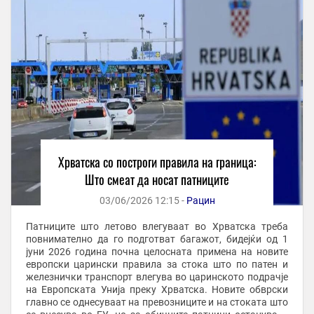
Хрватска со построги правила на граница:
Што смеат да носат патниците
03/06/2026 12:15 -
Рацин
Патниците што летово влегуваат во Хрватска треба
повнимателно да го подготват багажот, бидејќи од 1
јуни 2026 година почна целосната примена на новите
европски царински правила за стока што по патен и
железнички транспорт влегува во царинското подрачје
на Европската Унија преку Хрватска. Новите обврски
главно се однесуваат на превозниците и на стоката што