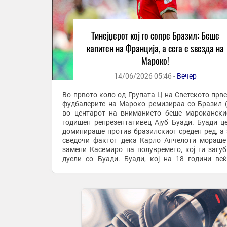
Тинејџерот кој го сопре Бразил: Беше
капитен на Франција, а сега е ѕвезда на
Мароко!
14/06/2026 05:46 -
Вечер
Во првото коло од Групата Ц на Светското прве
фудбалерите на Мароко ремизираа со Бразил (1
во центарот на вниманието беше марокански
годишен репрезентативец Ајуб Буади. Буади ц
доминираше против бразилскиот среден ред, а 
сведочи фактот дека Карло Анчелоти мораше
замени Касемиро на полувремето, кој ги загуб
дуели со Буади. Буади, кој на 18 години ве
речиси 100 настапи за Лил, го заврши ...