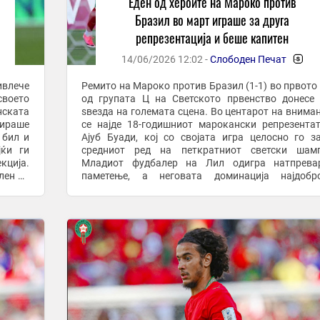
Еден од хероите на Мароко против
Бразил во март играше за друга
репрезентација и беше капитен
14/06/2026 12:02 -
Слободен Печат
-
ивлече
Ремито на Мароко против Бразил (1-1) во првото
воето
од групата Ц на Светското првенство донесе
нската
ѕвезда на големата сцена. Во центарот на внима
нираше
се најде 18-годишниот марокански репрезента
 бил и
Ајуб Буади, кој со својата игра целосно го з
јќи ги
средниот ред на петкратниот светски шамп
кција.
Младиот фудбалер на Лил одигра натпрева
лен на
паметење, а неговата доминација најдобр
крајот
потврдува податокот дека селекторот на Бр
Карло ...