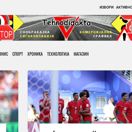
ИЗВОРИ
АКТИВН
ЗНИС
СПОРТ
ХРОНИКА
ТЕХНОЛОГИЈА
МАГАЗИН