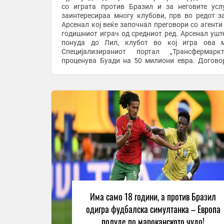
со играта против Бразил и за неговите усл
заинтересираа многу клубови, прв во редот з
Арсенал кој веќе започнал преговори со агенти 
годишниот играч од средниот ред. Арсенал ушт
понуда до Лил, клубот во кој игра ова м
Специјализираниот портал „Трансфермарк
проценува Буади на 50 милиони евра. Догово
Лил му е до 2029 година. Малкумина очекув
годишник ...
Има само 18 години, а против Бразил
одигра фудбалска симултанка – Европа
полуде по мароканското чудо!