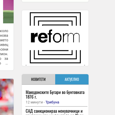
 коло
 нова
нието
тивец
асени
ион.
р за
о ја
азил,
НОВИТЕТИ
АКТУЕЛНО
Македонските Бугари во бунтовната
1876 г.
12 минути -
Трибуна
САД санкционираа менувачници и