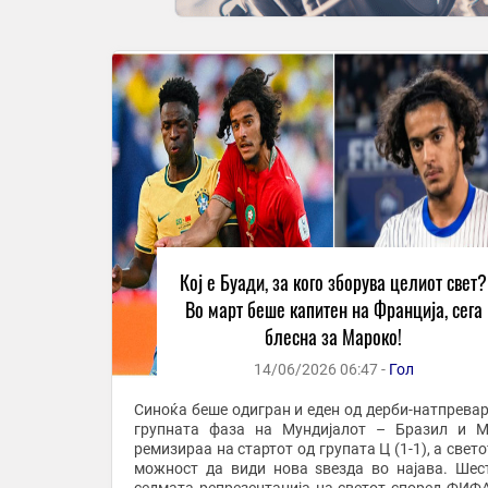
Кој е Буади, за кого зборува целиот свет?
Во март беше капитен на Франција, сега
блесна за Мароко!
14/06/2026 06:47 -
Гол
Синоќа беше одигран и еден од дерби-натпревар
групната фаза на Мундијалот – Бразил и 
ремизираа на стартот од групата Ц (1-1), а свет
можност да види нова ѕвезда во најава. Шес