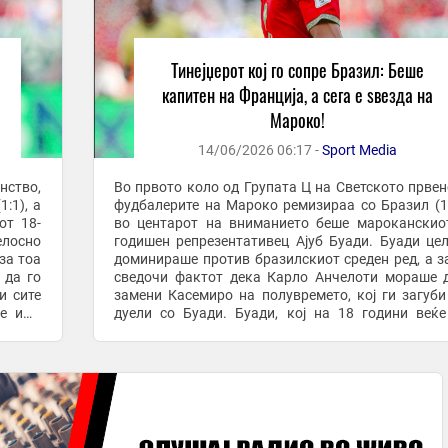
Тинејџерот кој го сопре Бразил: Беше
капитен на Франција, а сега е ѕвезда на
Мароко!
14/06/2026 06:17 -
Sport Media
нство,
Во првото коло од Групата Ц на Светското првен
:1), а
фудбалерите на Мароко ремизираа со Бразил (1:
от 18-
во центарот на вниманието беше мароканскио
елосно
годишен репрезентативец Ајуб Буади. Буади це
за тоа
доминираше против бразилскиот среден ред, а з
 да го
сведочи фактот дека Карло Анчелоти мораше 
и сите
замени Касемиро на полувремето, кој ги загуби
ќе има
дуели со Буади. Буади, кој на 18 години веќ
речиси 100 настапи за Лил, го заврши ...