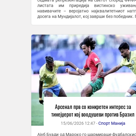
седмата репрезентација на светот според ФИФА
листата им приредија вистинско ужива
навивачите – веројатно најквалитетниот нат
досега на Мундијалот, кој заврши без победник. 
тоа, видовме и раѓање на нова ѕвезда во светскио
Арсенал прв со конкретен интерес за
тинејџерот кој воодушеви против Бразил
15/06/2026 12:47 -
Спорт Манија
Ајуб Буади од Мароко го шармираше фудбалскио