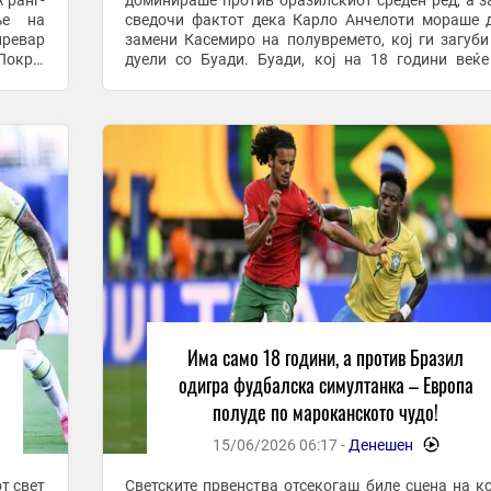
 ранг-
доминираше против бразилскиот среден ред, а з
ње на
сведочи фактот дека Карло Анчелоти мораше 
превар
замени Касемиро на полувремето, кој ги загуби
Покрај
дуели со Буади. Буади, кој на 18 години веќ
т ...
речиси 100 настапи за Лил, го заврши ...
Има само 18 години, а против Бразил
одигра фудбалска симултанка – Европа
полуде по мароканското чудо!
15/06/2026 06:17 -
Денешен
-
т свет
Светските првенства отсекогаш биле сцена на ко