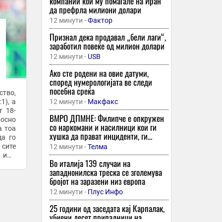
компании кои му помагале на Иран
да префрла милиони долари
12 минути -
Фактор
Признал дека продавал „бели лаги“,
заработил повеќе од милион долари
12 минути -
USB
Ако сте родени на овие датуми,
според нумерологијата ве следи
посебна среќа
ство,
1), а
12 минути -
Макфакс
т 18-
ВМРО ДПМНЕ: Филипче е опкружен
лосно
со наркомани и насилници кои ги
а тоа
хушка да прават инциденти, ги
да го
нарекува ,,деца на Македонија”
 сите
12 минути -
Телма
е има
Во италија 139 случаи на
западнонилска треска се зголемува
бројот на заразени низ европа
12 минути -
Плус Инфо
25 години од заседата кај Карпалак,
убиени десет припадници на