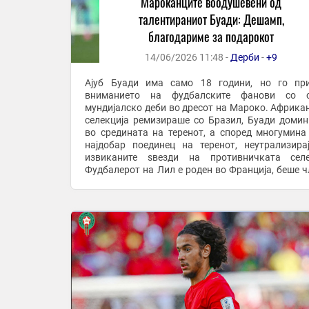
Мароканците воодушевени од
талентираниот Буади: Дешамп,
благодариме за подарокот
14/06/2026 11:48 -
Дерби
-
+9
Ајуб Буади има само 18 години, но го пр
вниманието на фудбалските фанови со с
мундијалско деби во дресот на Мароко. Африка
селекција ремизираше со Бразил, Буади доми
во средината на теренот, а според многумина
најдобар поединец на теренот, неутрализира
извиканите ѕвезди на противничката селе
Фудбалерот на Лил е роден во Франција, беше ч
младинската репрезентација на Франција, но на 
одлучи ...