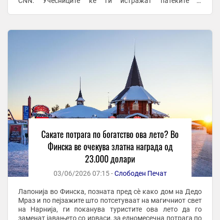
CNN. Учесниците ќе ги истражат патеките и
знаменитостите на Леви, туристичко одморалиште во
северна ...
Сакате потрага по богатство ова лето? Во
Финска ве очекува златна награда од
23.000 долари
03/06/2026 07:15 -
Слободен Печат
Лапонија во Финска, позната пред сè како дом на Дедо
Мраз и по пејзажите што потсетуваат на магичниот свет
на Нарнија, ги поканува туристите ова лето да го
заменат јавањето со ирваси, за едномесечна потрага по