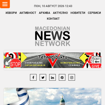
Toggle
ПОН, 10 АВГУСТ 2026 12:43
navigation
ИЗВОРИ
АКТИВНОСТ
АРХИВА
АКТУЕЛНО
НОВИТЕТИ
СЕРВИСИ
КОНТАКТ