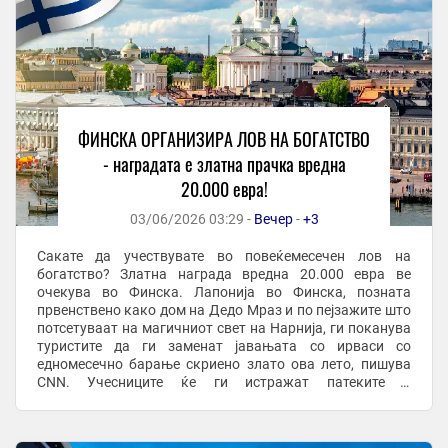
ФИНСКА ОРГАНИЗИРА ЛОВ НА БОГАТСТВО
- наградата е златна прачка вредна
20.000 евра!
03/06/2026 03:29 -
Вечер
-
+3
Сакате да учествувате во повеќемесечен лов на
богатство? Златна награда вредна 20.000 евра ве
очекува во Финска. Лапонија во Финска, позната
првенствено како дом на Дедо Мраз и по пејзажите што
потсетуваат на магичниот свет на Нарнија, ги поканува
туристите да ги заменат јавањата со ирваси со
едномесечно барање скриено злато ова лето, пишува
CNN. Учесниците ќе ги истражат патеките и
знаменитостите на Леви, туристичко одморалиште во
северна ...