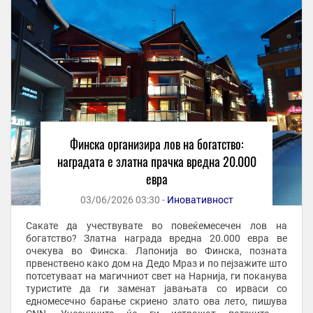
Финска организира лов на богатство:
наградата е златна прачка вредна 20.000
евра
03/06/2026 03:30 -
Иновативност
Сакате да учествувате во повеќемесечен лов на
богатство? Златна награда вредна 20.000 евра ве
очекува во Финска. Лапонија во Финска, позната
првенствено како дом на Дедо Мраз и по пејзажите што
потсетуваат на магичниот свет на Нарнија, ги поканува
туристите да ги заменат јавањата со ирваси со
едномесечно барање скриено злато ова лето, пишува