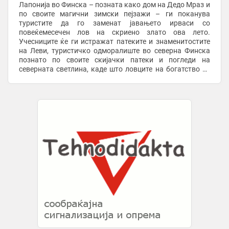
Лапонија во Финска – позната како дом на Дедо Мраз и
по своите магични зимски пејзажи – ги поканува
туристите да го заменат јавањето ирваси со
повеќемесечен лов на скриено злато ова лето.
Учесниците ќе ги истражат патеките и знаменитостите
на Леви, туристичко одморалиште во северна Финска
познато по своите скијачки патеки и погледи на
северната светлина, каде што ловците на богатство ќе
се обидат да пронајдат златна прачка вредна 20.000
евра, ...