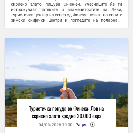
скриено злато, пишува Си-ен-ен. Учесниците ќе ги
истражуваат патеките и знаменитостите на Леви,
туристички центар на север од Финска познат по своите
зимски скијачки центри и погледите на поларната
светлина. Ловците на среќа ќе имаат ...
Туристичка понуда во Финска: Лов на
скриено злато вредно 20.000 евра
04/06/2026 10:00 -
Рацин
-