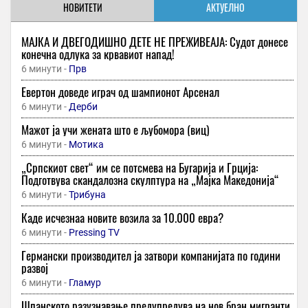
НОВИТЕТИ
АКТУЕЛНО
МАЈКА И ДВЕГОДИШНО ДЕТЕ НЕ ПРЕЖИВЕАЈА: Судот донесе
конечна одлука за крвавиот напад!
6 минути -
Прв
Евертон доведе играч од шампионот Арсенал
6 минути -
Дерби
Мажот ја учи жената што е љубомора (виц)
6 минути -
Мотика
„Српскиот свет“ им се потсмева на Бугарија и Грција:
Подготвува скандалозна скулптура на „Мајка Македонија“
6 минути -
Трибуна
Каде исчезнаа новите возила за 10.000 евра?
6 минути -
Pressing TV
Германски производител ја затвори компанијата по години
развој
6 минути -
Гламур
Шпанското разузнавање предупредува на нов бран мигранти