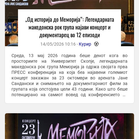
„Од историја до Меморија“: Легендарната
македонска рок група најави концерт и
документарец во 12 епизоди
14/05/2026 10:16 -
Курир
-
Среда, 13 мај 2026 година беше денот кога во
просториите на Универзитет Скопје, легендарната
македонска рок група Меморија ја одржа својата прва
ПРЕСС конференција на која беа најавени големиот
концерт закажан за 23 октомври во арената Јане
Сандански и снимањето на документарниот филм за
групата која опстојува цели 43 години. Како што беше
потенцирано на самиот вовед од конференсието на
ПРЕСС-от, од музичкиот новинар и водител, но и ...