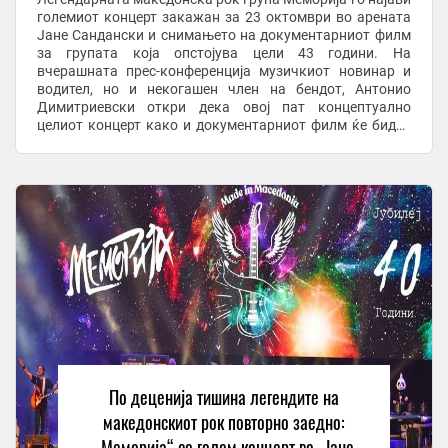
големиот концерт закажан за 23 октомври во арената
Јане Сандански и снимањето на документарниот филм
за групата која опстојува цели 43 години. На
вчерашната прес-конференција музичкиот новинар и
водител, но и некогашен член на бендот, Антонио
Димитриевски откри дека овој пат концептуално
целиот концерт како и документарниот филм ќе бидат
насочени не само кон историјатот на Меморија, туку и ...
По деценија тишина легендите на
македонскиот рок повторно заедно:
„Меморија“ со голем концерт во „Јане