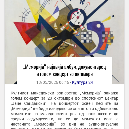
„Меморија“ најавиja албум, документарец
и голем концерт во октомври
13/05/2026 06:46 -
Култура 24
Култниот македонски рок-состав „Меморија“ закажа
голем концерт за 23 октомври во спортскиот центар
„Јане Сандански“. На концертот освен песните на
„Меморија“ ќе биде изведено се она што ги одбележало
моментите на македонскиот рок од рани шеести до
средни седумдесетти, па се до моментот кога е
настаната „Меморија“, во вид на аудио-визуелна