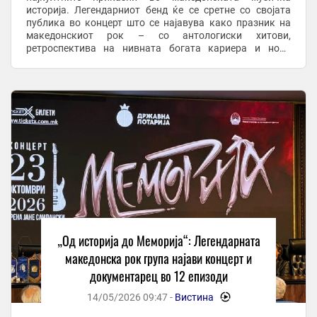
историја. Легендарниот бенд ќе се сретне со својата
публика во концерт што се најавува како празник на
македонскиот рок – со антологиски хитови,
ретроспектива на нивната богата кариера и нови
музички изненадувања. Настанот доаѓа и како
симболично ...
„Од историја до Меморија“: Легендарната
македонска рок група најави концерт и
документарец во 12 епизоди
14/05/2026 09:47 -
Вистина
-