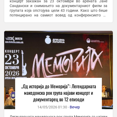
концерт закажан за 23 октомври во арената Јане
Сандански и снимањето на документарниот филм за
групата која опстојува цели 43 години. Како што беше
потенцирано на самиот вовед од конференсието на
ПРЕСС-от, од музичкиот новинар и водител, но и
некогашен ...
„Од историја до Меморија“: Легендарната
македонска рок група најави концерт и
документарец во 12 епизоди
14/05/2026 01:30 -
Вечер
Легендарната македонска рок група Меморија го најави