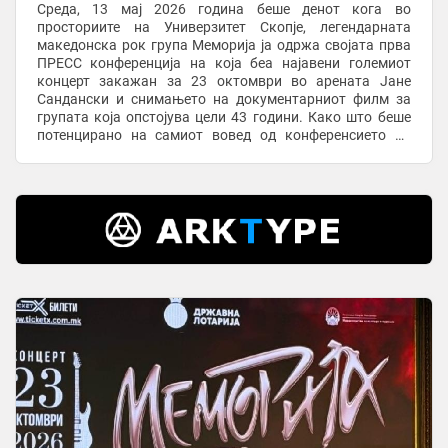
Среда, 13 мај 2026 година беше денот кога во
просториите на Универзитет Скопје, легендарната
македонска рок група Меморија ја одржа својата прва
ПРЕСС конференција на која беа најавени големиот
концерт закажан за 23 октомври во арената Јане
Сандански и снимањето на документарниот филм за
групата која опстојува цели 43 години. Како што беше
потенцирано на самиот вовед од конференсието на
ПРЕСС-от, од музичкиот новинар и водител, но и ...