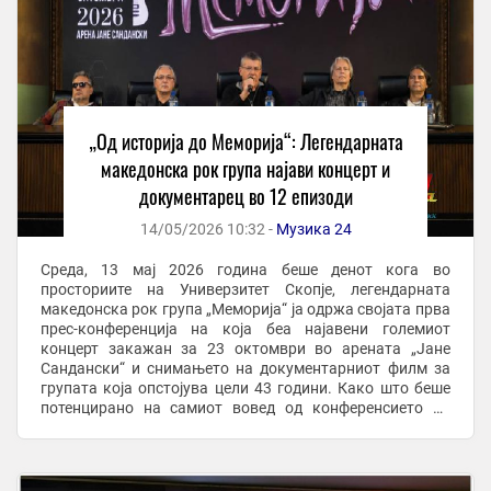
„Од историја до Меморија“: Легендарната
македонска рок група најави концерт и
документарец во 12 епизоди
14/05/2026 10:32 -
Музика 24
Среда, 13 мај 2026 година беше денот кога во
просториите на Универзитет Скопје, легендарната
македонска рок група „Меморија“ ја одржа својата прва
прес-конференција на која беа најавени големиот
концерт закажан за 23 октомври во арената „Јане
Сандански“ и снимањето на документарниот филм за
групата која опстојува цели 43 години. Како што беше
потенцирано на самиот вовед од конференсието на
ПРЕСС-от, од музичкиот новинар и водител, но и ...