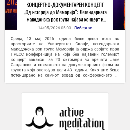
КОНЦЕРТНО-ДОКУМЕНТАРЕН КОНЦЕПТ
„Од историја до Меморија“: Легендарната
македонска рок група најави концерт и
документарец во 12 епизоди
14/05/2026 05:00 -
Либертас
Среда, 13 мај 2026 година беше денот кога во
просториите на Универзитет Скопје, легендарната
македонска рок група Меморија ја одржа својата прва
ПРЕСС конференција на која беа најавени големиот
концерт закажан за 23 октомври во арената Јане
Сандански и снимањето на документарниот филм за
групата која опстојува цели 43 години. Како што беше
потенцирано на самиот вовед од конференсието на
ПРЕСС-от, од музичкиот новинар и водител, но и ...