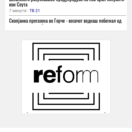
кон Сеута
7 минути -
ТВ 21
Скопјанка прегазена во Ѓорче - возачот веднаш побегнал од
местото на несреќата
7 минути -
Скопје Инфо
ПАТОТ ДО УСПЕХОТ НА ИВАН ГАЛЕВСКИ: „Секој ден патував
од Битола до Струга – татко ми многу се жртвуваше за мене!“
7 минути -
Екипа
-
Детали за сообраќајката кај Битола, познат идентитетот на
повредените
8 минути -
Курир
Над 100 смртни случаи и 150.000 пријави за несакани
реакции од лекови за слабеење во Британија
8 минути -
Сител
81 година од атомската бомба врз Хирошима
8 минути -
24 Вести
Крај на драматичната потрага во Грција: Пронајден мртов
исчезнатиот германски турист