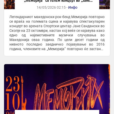
Сандански“
14/05/2026 02:15 -
Инфо
Легендарниот македонски рок-бенд Меморија повторно
се враќа на големата сцена и најавува спектакуларен
концерт во арената Спортски центар Јане Сандански во
Скопје на 23 октомври, настан кој веќе се најавува како
едно од најемотивните музички случувања во
Македонија оваа година. По цели десет години од
нивното последно заедничко појавување во 2016
година, членовите на „Меморија“ повторно ќе застанат
пред публиката со концерт што ќе биде ...