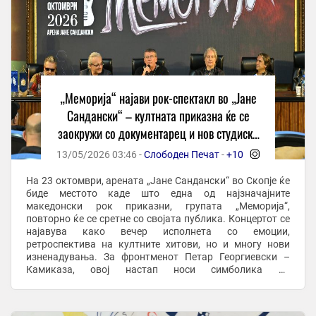
„Меморија“ најави рок-спектакл во „Јане
Сандански“ – култната приказна ќе се
заокружи со документарец и нов студиски
материјал
13/05/2026 03:46 -
Слободен Печат
-
+10
-
На 23 октомври, арената „Јане Сандански“ во Скопје ќе
биде местото каде што една од најзначајните
македонски рок приказни, групата „Меморија“,
повторно ќе се сретне со својата публика. Концертот се
најавува како вечер исполнета со емоции,
ретроспектива на култните хитови, но и многу нови
изненадувања. За фронтменот Петар Георгиевски –
Камиказа, овој настап носи симболика на
заокружување на едно големо поглавје. Тој потсетува
дека оваа година ...