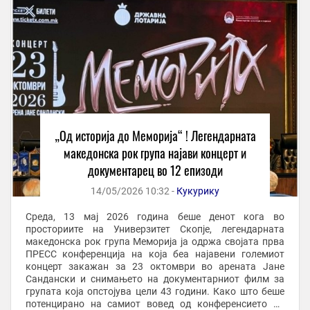
„Од историја до Меморија“ ! Легендарната
македонска рок група најави концерт и
документарец во 12 епизоди
14/05/2026 10:32 -
Кукурику
Среда, 13 мај 2026 година беше денот кога во
просториите на Универзитет Скопје, легендарната
македонска рок група Меморија ја одржа својата прва
ПРЕСС конференција на која беа најавени големиот
концерт закажан за 23 октомври во арената Јане
Сандански и снимањето на документарниот филм за
групата која опстојува цели 43 години. Како што беше
потенцирано на самиот вовед од конференсието на