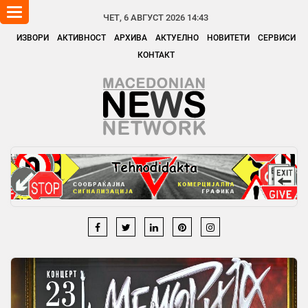
Toggle
ЧЕТ, 6 АВГУСТ 2026 14:43
navigation
ИЗВОРИ
АКТИВНОСТ
АРХИВА
АКТУЕЛНО
НОВИТЕТИ
СЕРВИСИ
КОНТАКТ