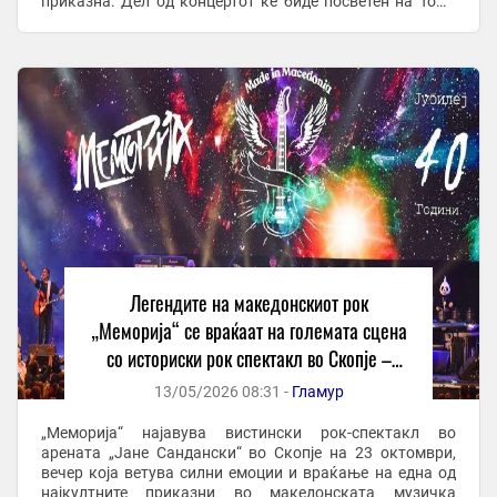
приказна. Дел од концертот ќе биде посветен на Тоше
Поп Симонов а гости на концертот ќе бидат: Бени ...
Легендите на македонскиот рок
„Меморија“ се враќаат на големата сцена
со историски рок спектакл во Скопје –
вечер што ќе ги обедини сите генерации
13/05/2026 08:31 -
Гламур
„Меморија“ најавува вистински рок-спектакл во
арената „Јане Сандански“ во Скопје на 23 октомври,
вечер која ветува силни емоции и враќање на една од
најкултните приказни во македонската музичка