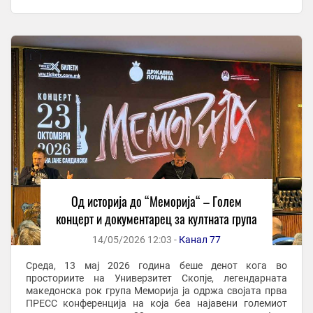
ПРЕСС-от, од музичкиот новинар и водител, но и
некогашен ...
Од историја до “Меморија“ – Голем
концерт и документарец за култната група
14/05/2026 12:03 -
Канал 77
Среда, 13 мај 2026 година беше денот кога во
просториите на Универзитет Скопје, легендарната
македонска рок група Меморија ја одржа својата прва
ПРЕСС конференција на која беа најавени големиот