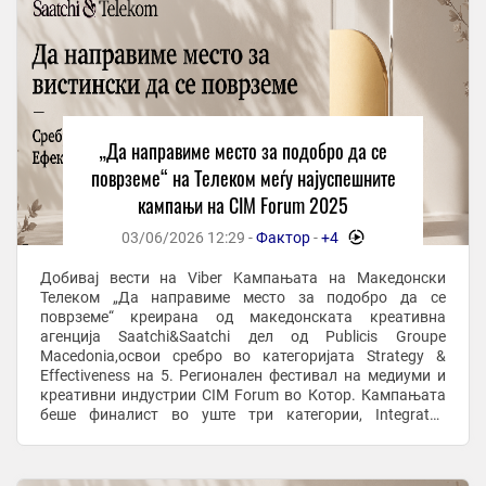
„Да направиме место за подобро да се
поврземе“ на Телеком меѓу најуспешните
кампањи на CIM Forum 2025
03/06/2026 12:29 -
Фактор
-
+4
-
Добивај вести на Viber Kампањата на Македонски
Телеком „Да направиме место за подобро да се
поврземе“ креирана од македонската креативна
агенција Saatchi&Saatchi дел од Publicis Groupe
Macedonia,освои сребро во категоријата Strategy &
Effectiveness на 5. Регионален фестивал на медиуми и
креативни индустрии CIM Forum во Котор. Кампањата
беше финалист во уште три категории, Integrated
Campaign, Strategy & Effectiveness и Positive ...