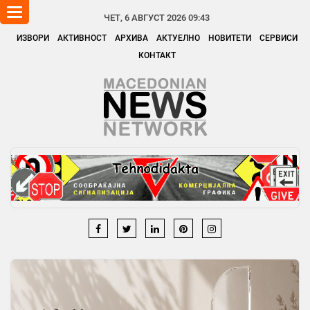
Toggle
ЧЕТ, 6 АВГУСТ 2026 09:43
navigation
ИЗВОРИ
АКТИВНОСТ
АРХИВА
АКТУЕЛНО
НОВИТЕТИ
СЕРВИСИ
КОНТАКТ