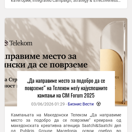
категории, Integrated Campaign, Strategy & Effectiveness и
Positive Change. Годинава на CIM ...
„Да направиме место за подобро да се
поврземе“ на Телеком меѓу најуспешните
кампањи на CIM Forum 2025
03/06/2026 01:29 -
Бизнис Вести
-
Kампањата на Македонски Телеком „Да направиме
место за подобро да се поврземе“ креирана од
македонската креативна агенција Saatchi&Saatchi дел
од Publicis Groupe Macedonia, освои сребро во