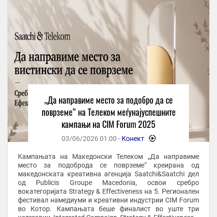
„Да направиме место за подобро да се
поврземе“ на Телеком меѓунајуспешните
кампањи на CIM Forum 2025
03/06/2026 01:00 -
Конект
-
Kампањата на Македонски Телеком „Да направиме
место за подоброда се поврземе“ креирана од
македонската креативна агенција Saatchi&Saatchi дел
од Publicis Groupe Macedonia, освои сребро
вокатегоријата Strategy & Effectiveness на 5. Регионален
фестивал намедиуми и креативни индустрии CIM Forum
во Котор. Кампањата беше финалист во уште три