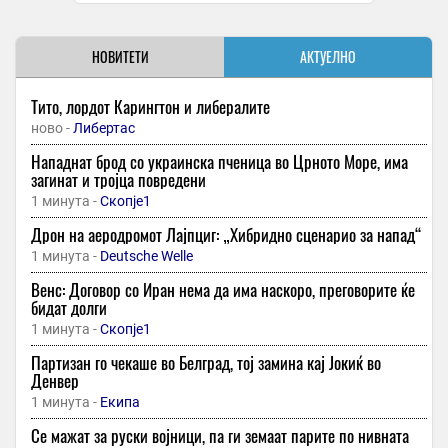
НОВИТЕТИ
АКТУЕЛНО
Тито, лордот Карингтон и либералите
ново -
Либертас
Нападнат брод со украинска пченица во Црното Море, има
загинат и тројца повредени
1 минута -
Скопје1
Дрон на аеродромот Лајпциг: „Хибридно сценарио за напад“
1 минута -
Deutsche Welle
Венс: Договор со Иран нема да има наскоро, преговорите ќе
бидат долги
1 минута -
Скопје1
Партизан го чекаше во Белград, тој замина кај Јокиќ во
Денвер
1 минута -
Екипа
Се мажат за руски војници, па ги земаат парите по нивната