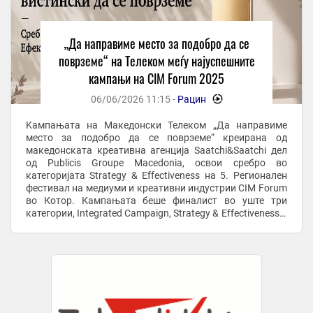
„Да направиме место за подобро да се
поврземе“ на Телеком меѓу најуспешните
кампањи на CIM Forum 2025
06/06/2026 11:15 -
Рацин
-
Kампањата на Македонски Телеком „Да направиме
место за подобро да се поврземе“ креирана од
македонската креативна агенција Saatchi&Saatchi дел
од Publicis Groupe Macedonia, освои сребро во
категоријата Strategy & Effectiveness на 5. Регионален
фестивал на медиуми и креативни индустрии CIM Forum
во Котор. Кампањата беше финалист во уште три
категории, Integrated Campaign, Strategy & Effectiveness и
Positive Change. Годинава на CIM ...