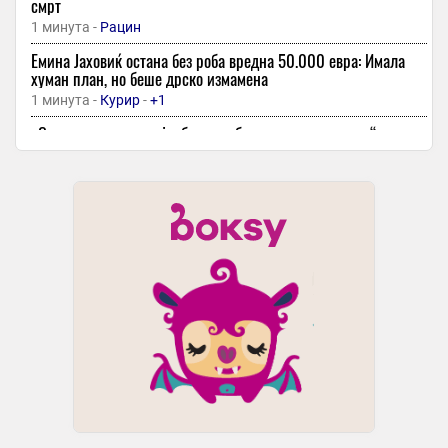
смрт
1 минута -
Рацин
Емина Јаховиќ остана без роба вредна 50.000 евра: Имала
хуман план, но беше дрско измамена
1 минута -
Курир
-
+1
„Срцевиот удар е најдобрата работа што ми се случи“ –
Антонио Бандерас откри дека блиската средба со смртта го
променила целосно
1 минута -
Курир
Индустриските производствени цени во еврозоната паднаа,
енергијата и натаму значително поскапа од лани
1 минута -
Банкарство
Берлинскиот финтек стартап Мос стана новиот германски
„еднорог“
1 минута -
Иновативност
Русија: Масовен напад со дронови врз Јарославската област,
можна цел нафтената рафинерија
1 минута -
Курир
50 санкционирани возачи на мопеди, мотоцикли и