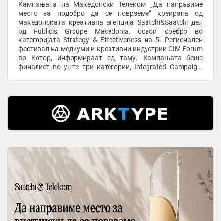
Kампањата на Македонски Телеком „Да направиме
место за подобро да се поврземе“ креирана од
македонската креативна агенција Saatchi&Saatchi дел
од Publicis Groupe Macedonia, освои сребро во
категоријата Strategy & Effectiveness на 5. Регионален
фестивал на медиуми и креативни индустрии CIM Forum
во Котор, информираат од таму. Кампањата беше
финалист во уште три категории, Integrated Campaign,
Strategy & Effectiveness и Positive ...