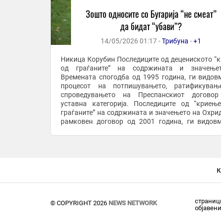
Зошто односите со Бугарија “не смеат”
да бидат “убави”?
14/05/2026 01:17 -
Трибуна
-
+1
Никица Корубин Последиците од децениското “
од граѓаните” на содржината и значење
Времената спогодба од 1995 година, ги видов
процесот на потпишувањето, ратификувањ
спроведувањето на Преспанскиот договор
уставна категорија. Последиците од “криењ
граѓаните” на содржината и значењето на Охри
рамковен договор од 2001 година, ги видов
носењето на Законот за употребата на јазиците
гледаме и во ...
к
страници
© COPYRIGHT 2026
NEWS NETWORK
објавен