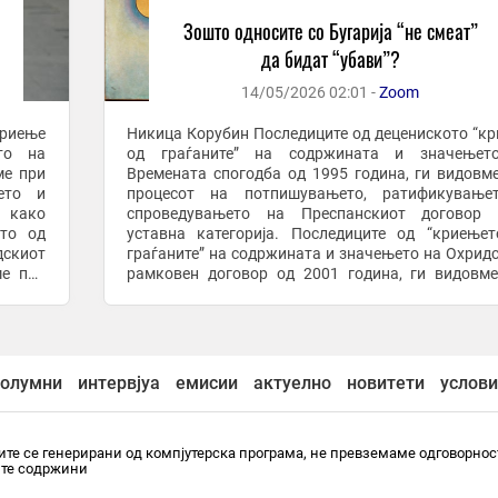
Зошто односите со Бугарија “не смеат”
да бидат “убави”?
14/05/2026 02:01 -
Zoom
криење
Никица Корубин Последиците од децениското “криење
то на
од граѓаните” на содржината и значењет
ме при
Времената спогодба од 1995 година, ги видовм
ето и
процесот на потпишувањето, ратификување
 како
спроведувањето на Преспанскиот договор 
ето од
уставна категорија. Последиците од “криење
дскиот
граѓаните” на содржината и значењето на Охрид
ме при
рамковен договор од 2001 година, ги видовм
; а ги
носењето на Законот за употребата на јазиците;
гледаме и во ...
олумни
интервјуа
емисии
актуелно
новитети
услови
те се генерирани од компјутерска програма, не превземаме одговорнос
ите содржини