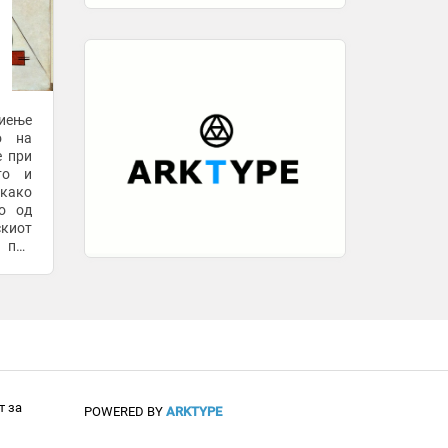
о на
е при
то и
како
то од
скиот
е при
 а ги
т за
POWERED BY
ARKTYPE