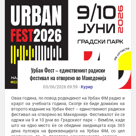
Урбан Фест – единствениот радиски
фестивал на отворено во Македонија
03/06/2026 09:59 -
Курир
Оваа година, по повод роденденот на Урбан ФМ радио и
крајот на учебната година, Скопје ќе биде домаќин на
второто издание на Урбан Фест – единствениот радиски
фестивал на отворено во Македонија. Фестивалот ќе се
одржи на 9 и 10 јуни во Градскиот парк – Вембли, каде
што на едно место ќе се обедини заедницата која 365
дена пулсира на фреквенцијата на Урбан ФМ, со цел