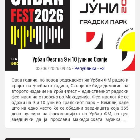
Урбан Фест на 9 и 10 јуни во Скопје
03/06/2026 09:45 -
Република
-
+3
Оваа година, по повод роденденот на Урбан ФМ радио и
крајот на учебната година, Скопје ќе биде домаќин на
второто издание на Урбан Фест – единствениот радиски
фестивал на отворено во Македонија. Фестивалот ќе се
одржи на 9 и 10 јуни во Градскиот парк – Вембли, каде
што на едно место ќе се обедини заедницата која 365
дена пулсира на фреквенцијата на Урбан ФМ, со цел
заеднички да ја прослави македонската музика во
живо. Урбан Фест 2026 носи ...