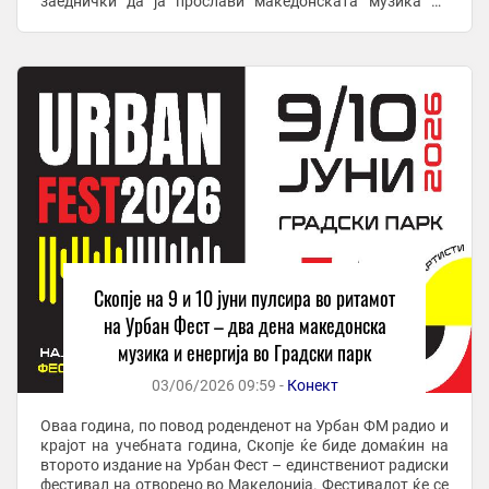
заеднички да ја прослави македонската музика во
живо. Урбан Фест 2026 носи ...
Скопје на 9 и 10 јуни пулсира во ритамот
на Урбан Фест – два дена македонска
музика и енергија во Градски парк
03/06/2026 09:59 -
Конект
Оваа година, по повод роденденот на Урбан ФМ радио и
крајот на учебната година, Скопје ќе биде домаќин на
второто издание на Урбан Фест – единствениот радиски
фестивал на отворено во Македонија. Фестивалот ќе се