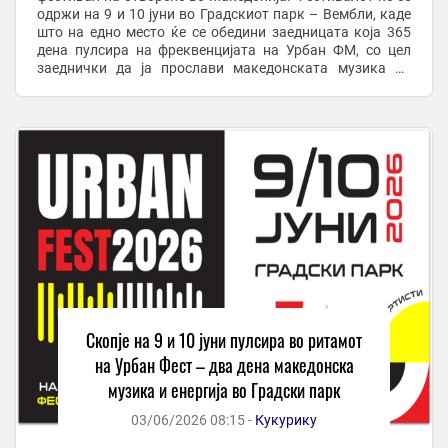
одржи на 9 и 10 јуни во Градскиот парк – Вембли, каде
што на едно место ќе се обедини заедницата која 365
дена пулсира на фреквенцијата на Урбан ФМ, со цел
заеднички да ја прослави македонската музика во
живо. Урбан Фест 2026 носи ...
Скопје на 9 и 10 јуни пулсира во ритамот
на Урбан Фест – два дена македонска
музика и енергија во Градски парк
03/06/2026 08:15 -
Кукурику