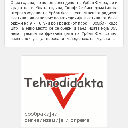
Оваа година, по повод роденденот на Урбан ФМ радио и
крајот на учебната година, Скопје ќе биде домаќин на
второто издание на Урбан Фест – единствениот радиски
фестивал на отворено во Македонија. Фестивалот ќе се
одржи на 9 и 10 јуни во Градскиот парк – Вембли, каде
што на едно место ќе се обедини заедницата која 365
дена пулсира на фреквенцијата на Урбан ФМ, со цел
заеднички да ја прослави македонската музика во
живо. Урбан Фест 2026 носи ...