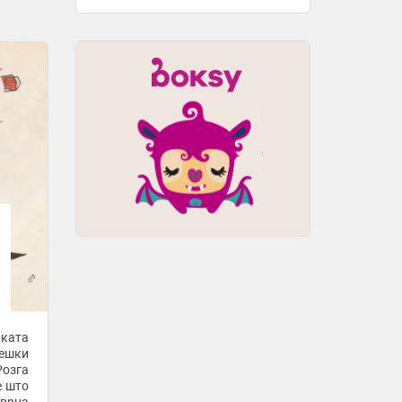
управувал возило без дозвола, друг
поради физички напад на сограѓанин
1 час -
МИА
Куршум оштетил „БМВ“ паркиран во
двор во липковското село Опае
1 час -
МИА
Елмас и Ред Бул Лајпциг заминаа за
Англија
2 часа -
Sport Media
Еве кои седум начини ќе ви помогнат
да го исчистите вашето тело со
здрава храна
3 часа -
Медиа
Четири совети кои ќе ви помогнат да
заштедите
3 часа -
Медиа
чката
Применете ги овие 5 трикови – ќе
дешки
изгледате самоуверено
е што
3 часа -
Медиа