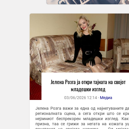
Јелена Розга ја откри тајната на својот
младешки изглед
03/06/2026 12:14 -
Медиа
Јелена Розга важи за една од најнегуваните д
регионалната сцена, а сега откри што се кр
нејзиниот беспрекорен младешки изглед. Ка
призна, таа се грижи за негата на кожата у