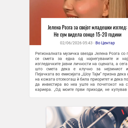
Јелена Розга за својот младешки изглед:
Не сум видела сонце 15-20 години
02/06/2026 05:43 -
Во Центар
Регионалната музичка ѕвезда Јелена Розга со 
се смета за една од најнегуваните и нај
изгледачките јавни личности на сцената, а сега
што смета дека е клучно за нејзиниот из
Пејачката во емисијата „Шоу Тајм“ призна дека 
на кожата отсекогаш ѝ била приоритет и дека п
да инвестира во неа уште на почетокот на с
кариера. „Од моите први приходи, не купував
или фустани, туку креми. Веќе во моите дваесетти