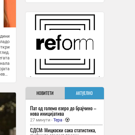
одини
ладо
откри
лед.
егата
чнала
ојата
чевли
НОВИТЕТИ
АКТУЕЛНО
Пат од големо езеро до брајчино –
нова иницијатива
27 минути -
Тера
-
СДСМ: Мицкоски сака статистика,