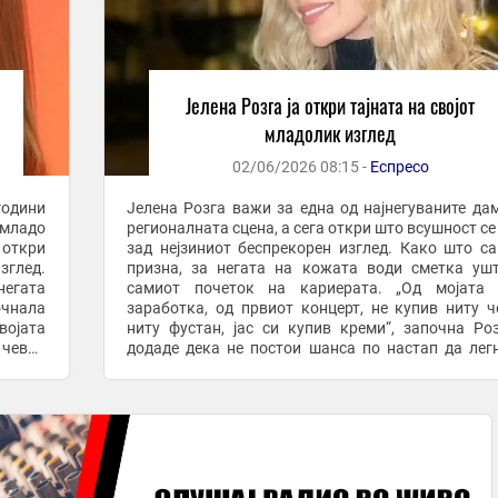
Јелена Розга ја откри тајната на својот
младолик изглед
02/06/2026 08:15 -
Еспресо
години
Јелена Розга важи за една од најнегуваните да
младо
регионалната сцена, а сега откри што всушност се
 откри
зад нејзиниот беспрекорен изглед. Како што с
глед.
призна, за негата на кожата води сметка уш
негата
самиот почеток на кариерата. „Од мојата 
очнала
заработка, од првиот концерт, не купив ниту ч
војата
ниту фустан, јас си купив креми“, започна Ро
 чевли
додаде дека не постои шанса по настап да лег
 ...
кревет без да ја извади шминката. „Нема шанси. ..