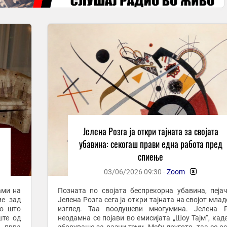
Јелена Розга ја откри тајната за својата
убавина: секогаш прави една работа пред
спиење
03/06/2026 09:30 -
Zoom
-
ами на
Позната по својата беспрекорна убавина, пеја
ие зад
Јелена Розга сега ја откри тајната на својот мла
ко што
изглед. Таа воодушеви многумина. Јелена Розга
ште од
неодамна се појави во емисијата „Шоу Тајм“, кад