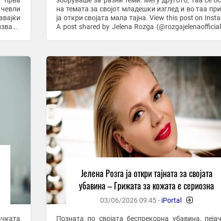
а прва
зборуваше за разни теми. Меѓу другото, таа се о
 чевли
на темата за својот младешки изглед и во таа пр
авајќи
ја откри својата мала тајна. View this post on Inst
извади
A post shared by Jelena Rozga (@rozgajelenaofficial
призна дека негата на ...
Јелена Розга ја откри тајната за својата
убавина – Грижата за кожата е сериозна
03/06/2026 09:45 -
iPortal
-
ачката
Позната по својата беспрекорна убавина, пеја