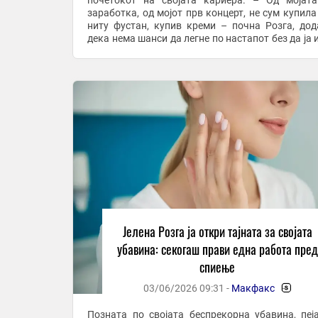
почетокот на својата кариера. – Од мојат
заработка, од мојот прв концерт, не сум купила
ниту фустан, купив креми – почна Розга, дод
дека нема шанси да легне по настапот без да ја 
шминката. – Никако. Дури и да сум најуморна, ...
Јелена Розга ја откри тајната за својата
убавина: секогаш прави една работа пред
спиење
03/06/2026 09:31 -
Макфакс
-
Позната по својата беспрекорна убавина, пеј