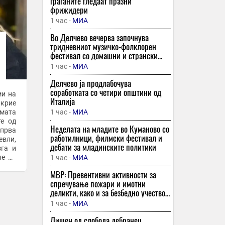
граѓаните гледаат празни
фрижидери
1 час -
МИА
Во Делчево вечерва започнува
тридневниот музичко-фолклорен
фестивал со домашни и странски
изведувачи
1 час -
МИА
Делчево ја продлабочува
соработката со четири општини од
ми на
Италија
 крие
амата
1 час -
МИА
те од
Неделата на младите во Куманово со
прва
работилници, филмски фестивал и
евли,
дебати за младинските политики
зга и
не во
1 час -
МИА
.
МВР: Превентивни активности за
спречување пожари и имотни
деликти, како и за безбедно учество
во сообраќајот
1 час -
МИА
Лишен од слобода дебранец,