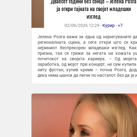
Дваесет години без сонце – Јелена Розга
ја откри тајната на својот младешки
изглед
02/06/2026 12:29 -
Курир
-
+7
Јелена Розга важи за една од најнегуваните д
регионалната сцена, а сега откри што се кр
нејзиниот беспрекорен младешки изглед. Ка
призна, таа се грижи за негата на кожата у
почетокот на својата кариера. – Од мојат
заработка, од мојот прв концерт, не сум купила
ниту фустан, купив креми – почна Розга, дод
дека нема шанси да легне по настапот без да ја 
шминката. – Никако. Дури и да сум најуморна, ...