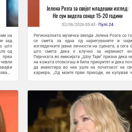
Јелена Розга за својот младешки изглед:
Не сум видела сонце 15-20 години
02/06/2026 05:43 -
Пулс 24
ами на
Регионалната музичка ѕвезда Јелена Розга со г
ие зад
се смета за една од најнегуваните и најм
ко што
изгледачките јавни личности на сцената, а сега 
ште од
што смета дека е клучно за нејзиниот изг
а прва
Пејачката во емисијата „Шоу Тајм“ призна дека н
 чевли
на кожата отсекогаш ѝ била приоритет и дека по
авајќи
да инвестира во неа уште на почетокот на св
извади
кариера. „Од моите први приходи, не купував 
или фустани, туку креми. Веќе во моите ...