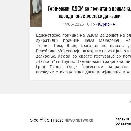
Ѓорѓиевски: СДСМ се прочитана приказна
народот знае жестоко да казни
17/05/2026 10:15 -
Курир
-
+1
Едиснствена причина на СДСМ да дојдат на вл
лукративни причини, нема Македонец, Алб
Турчин, Ром, Влав, граѓанин во нашата д
Република Македонија на кој што не му е јасно н
делување, изјави во своето гостување во пот
„Наткаст“ со Љупчо Цветановски градоначални
Град Скопје Орце Ѓорѓиевски запрашан 
последните инфантилни дисквалификации и н
кон Гоце Делчев и апсурдното приклонува
бугарската ...
к
страници
© COPYRIGHT 2026
NEWS NETWORK
објавен