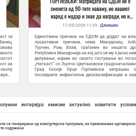
ЃОРЃИЕВСКИ: Матрицата на СДСМ не е
,
сменета од 90-тите наваму, но нашиот
народ е мудар и знае да награди, но и
жестоко да казни
17/05/2026 11:29 -
Денешен
аст се
Единствена причина на СДСМ да дојдат на вла
анец,
лукративни причини, нема Македонец, Алба
ржава
Турчин, Ром, Влав, граѓанин во нашата др
ивното
Република Македонија на кој што не му е јасно ни
кастот
делување, изјави во своето гостување во потк
кот на
„Наткаст“ со Љупчо Цветановски градоначалник
околу
Град Скопје Орце Ѓорѓиевски запрашан о
авреди
последните инфантилни дисквалификации и на
ње кон
кон Гоце Делчев и апсурдното приклонување
бугарската ...
олумни
интервјуа
емисии
актуелно
новитети
услови
те се генерирани од компјутерска програма, не превземаме одговорнос
ите содржини