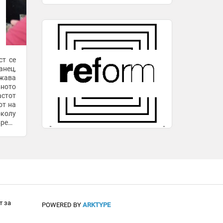
ст се
нец,
жава
вното
астот
от на
колу
вреди
 кон
т за
POWERED BY
ARKTYPE