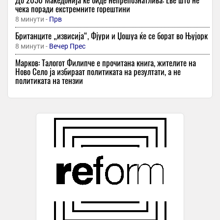
чека поради екстремните горештини
8 минути -
Прв
Британците „извисија“, Фјури и Џошуа ќе се борат во Њујорк
8 минути -
Вечер Прес
Марков: Талогот Филипче е прочитана книга, жителите на
Ново Село ја избираат политиката на резултати, а не
политиката на тензии
8 минути -
MNet
Вештачката интелигенција на „мета“ хакирала друга
компанија
8 минути -
Сакам Да Кажам
Кој е мистериозниот бизнисмен со кого Милица Тодоровиќ
доби син?
23 минути -
Прв
Шок во светот на фудбалот: 27-годишен капитен почина по
брутален напад
23 минути -
Прв
Лекар предупредува ! Никогаш не јадете храна од ваква