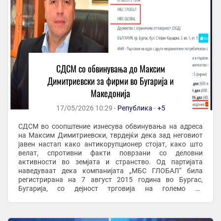
СДСМ со обвинувања до Максим
Димитриевски за фирми во Бугарија и
Македонија
17/05/2026 10:29 -
Република
-
+5
СДСМ во соопштение изнесува обвинувања на адреса
на Максим Димитриевски, тврдејќи дека зад неговиот
јавен настап како антикорупционер стојат, како што
велат, спротивни факти поврзани со деловни
активности во земјата и странство. Од партијата
наведуваат дека компанијата „МБС ГЛОБАЛ“ била
регистрирана на 7 август 2015 година во Бургас,
Бугарија, со дејност трговија на големо со
непрехранбени производи. Воедно, посочуваат дека
сопругите на ...