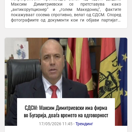
Максим Димитриевски се претставува како
„антикорупционер“ и „голем Македонец“, фактите
покажуваат сосема спротивно, велат од СДСМ. Според
фотографиите од документи кои ги објави партијата,
градоначалникот на Куманово и лидер на ЗНАМ, ...
СДСМ: Максим Димитриевски има фирма
во Бугарија, доаѓа времето на одговорност
17/05/2026 11:45 -
Трендинг