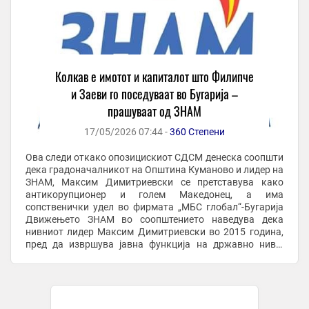
Колкав е имотот и капиталот што Филипче
и Заеви го поседуваат во Бугарија –
прашуваат од ЗНАМ
17/05/2026 07:44 -
360 Степени
Ова следи откако опозицискиот СДСМ денеска соопшти
дека градоначалникот на Општина Куманово и лидер на
ЗНАМ, Максим Димитриевски се претставува како
антикорупционер и голем Македонец, а има
сопственички удел во фирмата „МБС глобал“-Бугарија
Движењето ЗНАМ во соопштението наведува дека
нивниот лидер Максим Димитриевски во 2015 година,
пред да извршува јавна функција на државно ниво,
заедно со деловни партнери основал компанија во
Бургас, ...