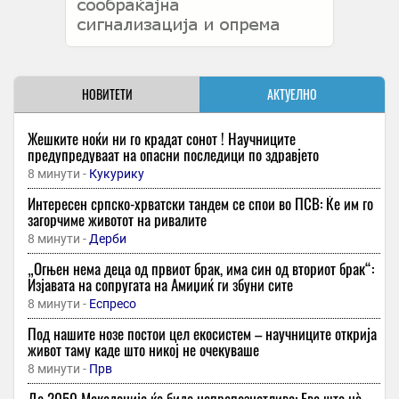
НОВИТЕТИ
АКТУЕЛНО
Жешките ноќи ни го крадат сонот ! Научниците
предупредуваат на опасни последици по здравјето
8 минути -
Кукурику
Интересен српско-хрватски тандем се спои во ПСВ: Ќе им го
загорчиме животот на ривалите
8 минути -
Дерби
„Огњен нема деца од првиот брак, има син од вториот брак“:
Изјавата на сопругата на Амиџиќ ги збуни сите
8 минути -
Еспресо
Под нашите нозе постои цел екосистем – научниците открија
живот таму каде што никој не очекуваше
8 минути -
Прв
До 2050 Македонија ќе биде непрепознатлива: Еве што нè