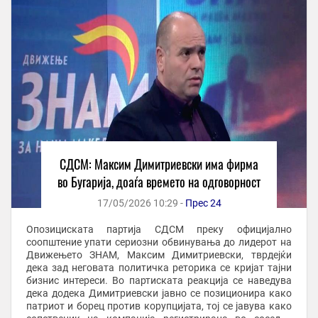
СДСМ: Максим Димитриевски има фирма
во Бугарија, доаѓа времето на одговорност
17/05/2026 10:29 -
Прес 24
Опозициската партија СДСМ преку официјално
соопштение упати сериозни обвинувања до лидерот на
Движењето ЗНАМ, Максим Димитриевски, тврдејќи
дека зад неговата политичка реторика се кријат тајни
бизнис интереси. Во партиската реакција се наведува
дека додека Димитриевски јавно се позиционира како
патриот и борец против корупцијата, тој се јавува како