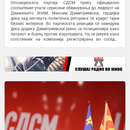
Опозициската партија СДСМ преку официјално
соопштение упати сериозни обвинувања до лидерот на
Движењето ЗНАМ, Максим Димитриевски, тврдејќи
дека зад неговата политичка реторика се кријат тајни
бизнис интереси. Во партиската реакција се наведува
дека додека Димитриевски јавно се позиционира како
патриот и борец против корупцијата, тој се јавува како
сопственик на компанија регистрирана во соседна
Република Бугарија. Од СДСМ изнесоа конкретни ...