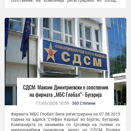
сопственик на компанија регистрирана во соседна
Република Бугарија. Од СДСМ изнесоа конкретни ...
СДСМ: Максим Димитриевски е сопственик
на фирмата „МБС Глобал“- Бугарија
17/05/2026 10:59 -
360 Степени
Фирмата ’МБС Глобал’ била регистрирана на 07.08.2015
година на адреса ’Стефан Караџа’ во Бургас, Бугарија.
Компанијата се занимава со трговија на големо со
непрехранбени производи, велат од СДСМ Додека