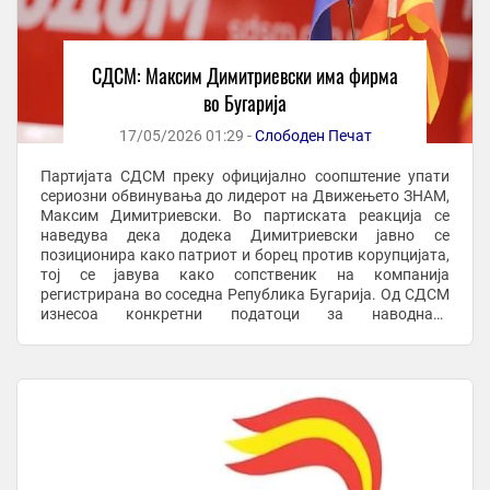
СДСМ: Максим Димитриевски има фирма
во Бугарија
17/05/2026 01:29 -
Слободен Печат
Партијата СДСМ преку официјално соопштение упати
сериозни обвинувања до лидерот на Движењето ЗНАМ,
Максим Димитриевски. Во партиската реакција се
наведува дека додека Димитриевски јавно се
позиционира како патриот и борец против корупцијата,
тој се јавува како сопственик на компанија
регистрирана во соседна Република Бугарија. Од СДСМ
изнесоа конкретни податоци за наводната
сопственичка структура и локација на фирмата во
Бургас. Еве Максо, ...